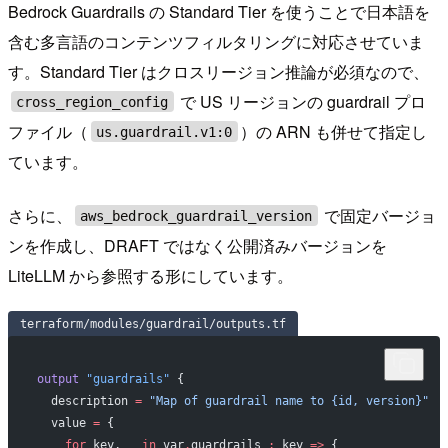
Bedrock Guardrails の Standard Tier を使うことで日本語を
含む多言語のコンテンツフィルタリングに対応させていま
す。Standard Tier はクロスリージョン推論が必須なので、
で US リージョンの guardrail プロ
cross_region_config
ファイル（
）の ARN も併せて指定し
us.guardrail.v1:0
ています。
さらに、
で固定バージョ
aws_bedrock_guardrail_version
ンを作成し、DRAFT ではなく公開済みバージョンを
LiteLLM から参照する形にしています。
terraform/modules/guardrail/outputs.tf
output
 "guardrails"
 {
  description
 =
 "Map of guardrail name to {id, version}"
  value
 =
 {
    for
 key, _ 
in
 var
.
guardrails 
:
 key 
=>
 {