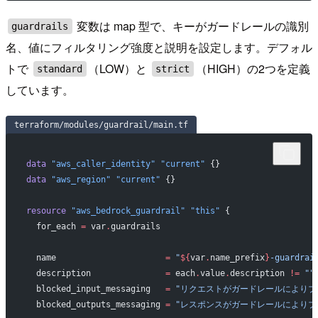
変数は map 型で、キーがガードレールの識別
guardrails
名、値にフィルタリング強度と説明を設定します。デフォル
トで
（LOW）と
（HIGH）の2つを定義
standard
strict
しています。
terraform/modules/guardrail/main.tf
data
 "aws_caller_identity"
 "current"
 {}
data
 "aws_region"
 "current"
 {}
resource
 "aws_bedrock_guardrail"
 "this"
 {
  for_each
 =
 var
.
guardrails
  name
                      =
 "
${
var
.
name_prefix
}
-guardrai
  description
               =
 each
.
value
.
description 
!=
 ""
  blocked_input_messaging
   =
 "リクエストがガードレールによりブ
  blocked_outputs_messaging
 =
 "レスポンスがガードレールによりブ