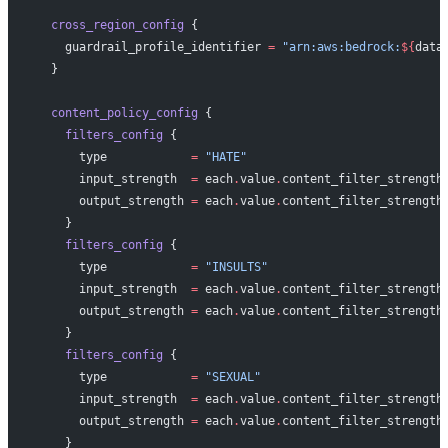
  cross_region_config
 {
    guardrail_profile_identifier
 =
 "arn:aws:bedrock:
${
data
  }
  content_policy_config
 {
    filters_config
 {
      type
            =
 "HATE"
      input_strength
  =
 each
.
value
.
content_filter_strength
      output_strength
 =
 each
.
value
.
content_filter_strength
    }
    filters_config
 {
      type
            =
 "INSULTS"
      input_strength
  =
 each
.
value
.
content_filter_strength
      output_strength
 =
 each
.
value
.
content_filter_strength
    }
    filters_config
 {
      type
            =
 "SEXUAL"
      input_strength
  =
 each
.
value
.
content_filter_strength
      output_strength
 =
 each
.
value
.
content_filter_strength
    }