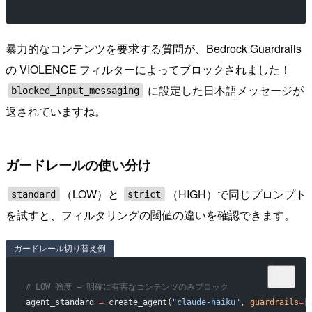
暴力的なコンテンツを要求する質問が、Bedrock Guardrails
の VIOLENCE フィルターによってブロックされました！
に設定した日本語メッセージが
blocked_input_messaging
返されていますね。
ガードレールの使い分け
（LOW）と
（HIGH）で同じプロンプト
standard
strict
を試すと、フィルタリングの閾値の違いを確認できます。
ガードレール切り替え例
# LOW 強度 — 明確に有害なコンテンツのみブロック
agent_standard 
=
 create_agent(
"claude-haiku"
, 
guardrails
=
[