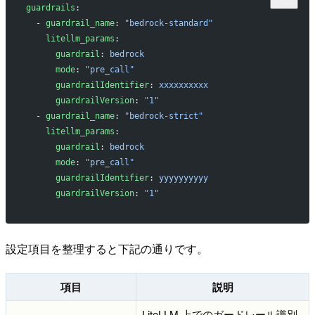
guardrails
:
  - 
guardrail_name
: 
"bedrock-standard"
    litellm_params
:
      guardrail
: 
bedrock
      mode
: 
"pre_call"
      guardrailIdentifier
: 
xxxxxxxxxx
      guardrailVersion
: 
"1"
  - 
guardrail_name
: 
"bedrock-strict"
    litellm_params
:
      guardrail
: 
bedrock
      mode
: 
"pre_call"
      guardrailIdentifier
: 
yyyyyyyyyy
      guardrailVersion
: 
"1"
設定項目を整理すると下記の通りです。
項目
説明
LiteLLM 上でのガードレール識別