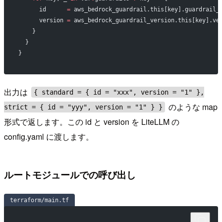
      id      
=
 aws_bedrock_guardrail.this[key].guardrail_
      version 
=
 aws_bedrock_guardrail_version.this[key].ve
    }
  }
}
出力は
{ standard = { id = "xxx", version = "1" },
のような map
strict = { id = "yyy", version = "1" } }
形式で返します。この id と version を LiteLLM の
config.yaml に渡します。
ルートモジュールでの呼び出し
terraform/main.tf