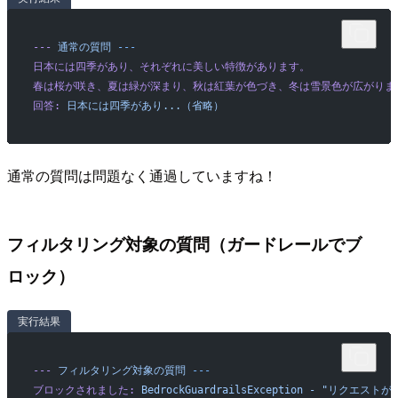
---
 通常の質問
 ---
日本には四季があり、それぞれに美しい特徴があります。
春は桜が咲き、夏は緑が深まり、秋は紅葉が色づき、冬は雪景色が広がりま
回答:
 日本には四季があり...（省略）
通常の質問は問題なく通過していますね！
フィルタリング対象の質問（ガードレールでブ
ロック）
実行結果
---
 フィルタリング対象の質問
 ---
ブロックされました:
 BedrockGuardrailsException
 -
 "リクエストが