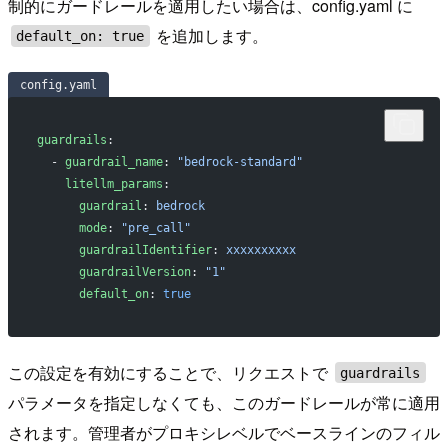
制的にガードレールを適用したい場合は、config.yaml に
を追加します。
default_on: true
config.yaml
guardrails
:
  - 
guardrail_name
: 
"bedrock-standard"
    litellm_params
:
      guardrail
: 
bedrock
      mode
: 
"pre_call"
      guardrailIdentifier
: 
xxxxxxxxxx
      guardrailVersion
: 
"1"
      default_on
: 
true
この設定を有効にすることで、リクエストで
guardrails
パラメータを指定しなくても、このガードレールが常に適用
されます。管理者がプロキシレベルでベースラインのフィル