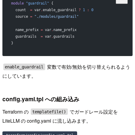
module
 "guardrail"
 {
  count
  =
 var
.
enable_guardrail 
?
 1
 :
 0
  source
 =
 "./modules/guardrail"
  name_prefix
 =
 var
.
name_prefix
  guardrails
  =
 var
.
guardrails
}
変数で有効/無効を切り替えられるよう
enable_guardrail
にしています。
config.yaml.tpl への組み込み
Terraform の
でガードレール設定を
templatefile()
LiteLLM の config.yaml に流し込みます。