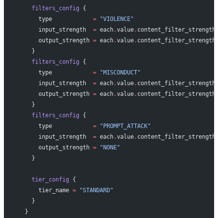
    filters_config
 {
      type
            =
 "VIOLENCE"
      input_strength
  =
 each
.
value
.
content_filter_strength
      output_strength
 =
 each
.
value
.
content_filter_strength
    }
    filters_config
 {
      type
            =
 "MISCONDUCT"
      input_strength
  =
 each
.
value
.
content_filter_strength
      output_strength
 =
 each
.
value
.
content_filter_strength
    }
    filters_config
 {
      type
            =
 "PROMPT_ATTACK"
      input_strength
  =
 each
.
value
.
content_filter_strength
      output_strength
 =
 "NONE"
    }
    tier_config
 {
      tier_name
 =
 "STANDARD"
    }
  }