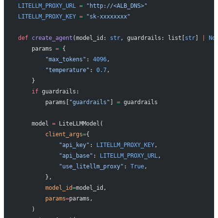
LITELLM_PROXY_URL
 =
 "http://<ALB_DNS>"
LITELLM_PROXY_KEY
 =
 "sk-xxxxxxxx"
def
 create_agent
(model_id: 
str
, guardrails: list[
str
] 
|
 No
    params 
=
 {
        "max_tokens"
: 
4096
,
        "temperature"
: 
0.7
,
    }
    if
 guardrails:
        params[
"guardrails"
] 
=
 guardrails
    model 
=
 LiteLLMModel(
        client_args
=
{
            "api_key"
: 
LITELLM_PROXY_KEY
,
            "api_base"
: 
LITELLM_PROXY_URL
,
            "use_litellm_proxy"
: 
True
,
        },
        model_id
=
model_id,
        params
=
params,
    )