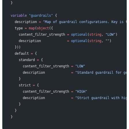
}
variable
 "guardrails"
 {
  description
 =
 "Map of guardrail configurations. Key is t
  type
 =
 map
(
object
({
    content_filter_strength 
=
 optional
(
string
, 
"LOW"
)
    description             
=
 optional
(
string
, 
""
)
  }))
  default
 =
 {
    standard 
=
 {
      content_filter_strength 
=
 "LOW"
      description             
=
 "Standard guardrail for ge
    }
    strict 
=
 {
      content_filter_strength 
=
 "HIGH"
      description             
=
 "Strict guardrail with hig
    }
  }
}