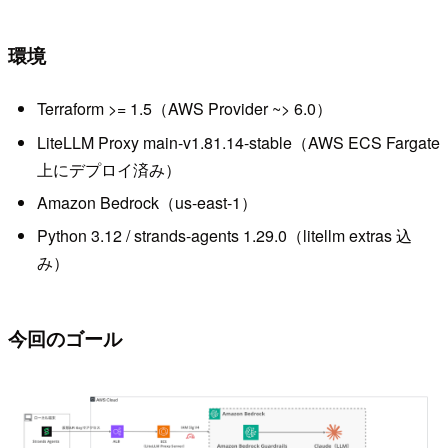
環境
Terraform >= 1.5（AWS Provider ~> 6.0）
LiteLLM Proxy main-v1.81.14-stable（AWS ECS Fargate
上にデプロイ済み）
Amazon Bedrock（us-east-1）
Python 3.12 / strands-agents 1.29.0（litellm extras 込
み）
今回のゴール