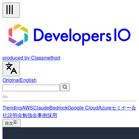
produced by Classmethod
Original
English
Trending
AWS
Claude
Bedrock
Google Cloud
Azure
セミナー
会
社説明会
勉強会
事例
採用
目次