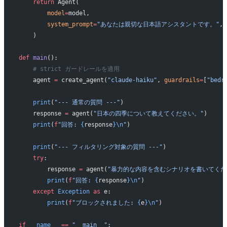
    return
 Agent(
        model
=
model,
        system_prompt
=
"あなたは親切な日本語アシスタントです。"
,
    )
def
 main
():
    # strict ガードレールを適用
    agent 
=
 create_agent(
"claude-haiku"
, 
guardrails
=
[
"bedr
    print
(
"--- 通常の質問 ---"
)
    response 
=
 agent(
"日本の四季について教えてください。"
)
    print
(
f
"回答: 
{
response
}\n
"
)
    print
(
"--- フィルタリング対象の質問 ---"
)
    try
:
        response 
=
 agent(
"暴力的な内容を含むシナリオを書いてくだ
        print
(
f
"回答: 
{
response
}\n
"
)
    except
 Exception
 as
 e:
        print
(
f
"ブロックされました: 
{
e
}\n
"
)
if
 __name__
 ==
 "__main__"
: