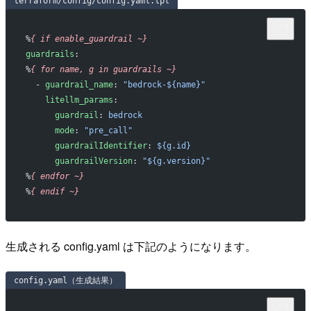
terraform/config/config.yaml.tpl
%
{
 if
 enable_guardrail
 ~}
guardrails
:
%
{
 for
 name,
 g
 in
 guardrails
 ~}
  - 
guardrail_name
: 
"bedrock-${name}"
    litellm_params
:
      guardrail
: 
bedrock
      mode
: 
"pre_call"
      guardrailIdentifier
: 
${g.id}
      guardrailVersion
: 
"${g.version}"
%
{
 endfor
 ~}
%
{
 endif
 ~}
生成される config.yaml は下記のようになります。
config.yaml（生成結果）