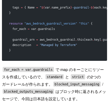
  tags
 =
 { Name 
=
 "
${
var
.
name_prefix
}
-guardrail-
${
each
.
key
}
resource
 "aws_bedrock_guardrail_version"
 "this"
 {
  for_each
 =
 var
.
guardrails
  guardrail_arn
 =
 aws_bedrock_guardrail
.
this[each
.
key]
.
gua
  description
   =
 "Managed by Terraform"
}
で map のキーごとにリソー
for_each = var.guardrails
スを作成しているので、
と
の2つの
standard
strict
ガードレールが作られます。
/
blocked_input_messaging
はブロック時に返されるメッ
blocked_outputs_messaging
セージで、今回は日本語を設定しています。