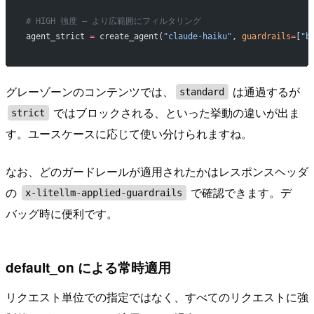
# HIGH 強度 — より広範囲にフィルタリング
agent_strict 
=
 create_agent(
"claude-haiku"
, 
guardrails
=
[
"b
グレーゾーンのコンテンツでは、
は通過するが
standard
ではブロックされる、といった挙動の違いが出ま
strict
す。ユースケースに応じて使い分けられますね。
なお、どのガードレールが適用されたかはレスポンスヘッダ
の
で確認できます。デ
x-litellm-applied-guardrails
バッグ時に便利です。
default_on による常時適用
リクエスト単位での指定ではなく、すべてのリクエストに強