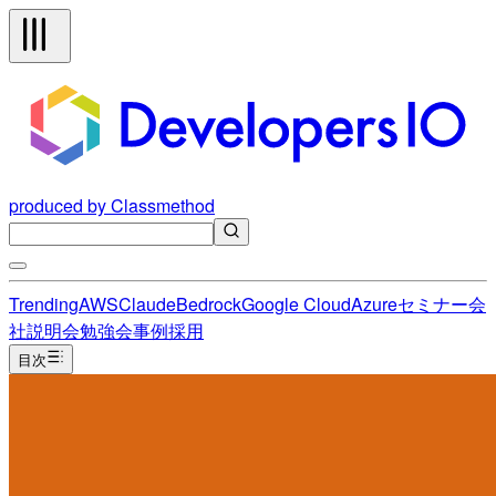
produced by Classmethod
Trending
AWS
Claude
Bedrock
Google Cloud
Azure
セミナー
会
社説明会
勉強会
事例
採用
目次