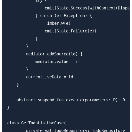
            try {

                emit(State.Success(withContext(Dispat
            } catch (e: Exception) {

                Timber.w(e)

                emit(State.Failure(e))

            }

        }

        mediator.addSource(ld) {

            mediator.value = it

        }

        currentLiveData = ld

    }

    abstract suspend fun execute(parameters: P): R

}

class GetTodoListUseCase(

        private val todoRepository: TodoRepository
