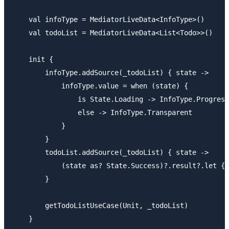
    val infoType = MediatorLiveData<InfoType>()

    val todoList = MediatorLiveData<List<Todo>>()

    init {

        infoType.addSource(_todoList) { state ->

            infoType.value = when (state) {

                is State.Loading -> InfoType.Progress

                else -> InfoType.Transparent

            }

        }

        todoList.addSource(_todoList) { state ->

            (state as? State.Success)?.result?.let { 
        }

        getTodoListUseCase(Unit, _todoList)

    }
