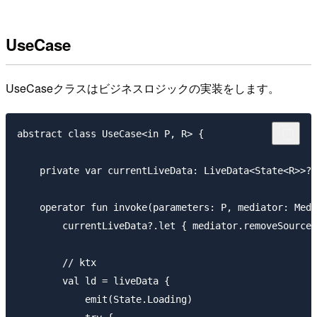
UseCase
UseCaseクラスはビジネスロジックの実装をします。
abstract class UseCase<in P, R> {

    private var currentLiveData: LiveData<State<R>>? 
    operator fun invoke(parameters: P, mediator: Medi
        currentLiveData?.let { mediator.removeSource(
        // ktx

        val ld = liveData {

            emit(State.Loading)
