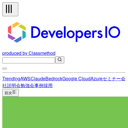
produced by Classmethod
Trending
AWS
Claude
Bedrock
Google Cloud
Azure
セミナー
会
社説明会
勉強会
事例
採用
目次