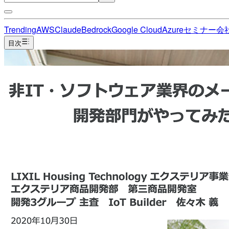
Trending
AWS
Claude
Bedrock
Google Cloud
Azure
セミナー
会
目次