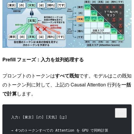
Prefill フェーズ：入力を並列処理する
プロンプトのトークンは
すべて既知
です。モデルはこの既知
のトークン列に対して、上記の Causal Attention 行列を
一括
で計算
します。
入力: [東京] [の] [天気] [は]
→ 4つのトークンすべての Attention を GPU で同時計算