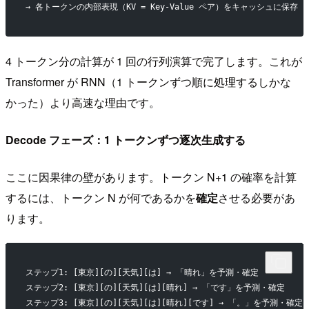
→ 各トークンの内部表現（KV = Key-Value ペア）をキャッシュに保存
4 トークン分の計算が 1 回の行列演算で完了します。これが
Transformer が RNN（1 トークンずつ順に処理するしかな
かった）より高速な理由です。
Decode フェーズ：1 トークンずつ逐次生成する
ここに因果律の壁があります。トークン N+1 の確率を計算
するには、トークン N が何であるかを
確定
させる必要があ
ります。
ステップ1: [東京][の][天気][は] → 「晴れ」を予測・確定
ステップ2: [東京][の][天気][は][晴れ] → 「です」を予測・確定
ステップ3: [東京][の][天気][は][晴れ][です] → 「。」を予測・確定