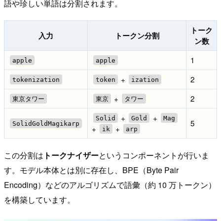
語や珍しい単語は分割されます。
トーク
入力
トークン分割
ン数
1
apple
apple
+
2
tokenization
token
ization
+
2
東京タワー
東京
タワー
+
+
Solid
Gold
Mag
5
SolidGoldMagikarp
+
+
ik
arp
この分割は
トークナイザー
というコンポーネントが行いま
す。モデル本体とは別に存在し、BPE（Byte Pair
Encoding）などのアルゴリズムで語彙（約 10 万トークン）
を構築しています。