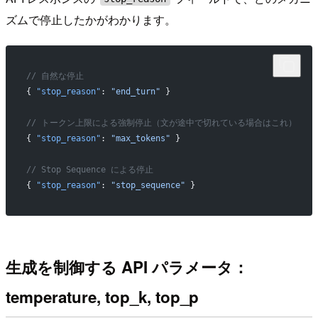
ズムで停止したかがわかります。
// 自然な停止
{ 
"stop_reason"
: 
"end_turn"
 }
// トークン上限による強制停止（文が途中で切れている場合はこれ）
{ 
"stop_reason"
: 
"max_tokens"
 }
// Stop Sequence による停止
{ 
"stop_reason"
: 
"stop_sequence"
 }
生成を制御する API パラメータ：
temperature, top_k, top_p