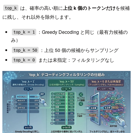
は、確率の高い順に
上位 k 個のトークンだけ
を候補
top_k
に残し、それ以外を除外します。
：Greedy Decoding と同じ（最有力候補の
top_k = 1
み）
：上位 50 個の候補からサンプリング
top_k = 50
または未指定：フィルタリングなし
top_k = 0