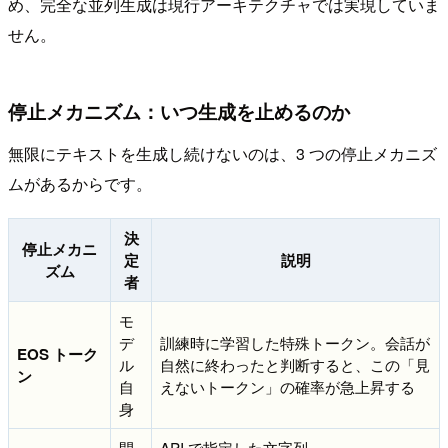
め、完全な並列生成は現行アーキテクチャでは実現していま
せん。
停止メカニズム：いつ生成を止めるのか
無限にテキストを生成し続けないのは、3 つの停止メカニズ
ムがあるからです。
決
停止メカニ
定
説明
ズム
者
モ
デ
訓練時に学習した特殊トークン。会話が
EOS トーク
ル
自然に終わったと判断すると、この「見
ン
自
えないトークン」の確率が急上昇する
身
開
API で指定した文字列