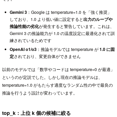
Gemini 3
：Google は temperature=1.0 を「強く推奨」
しており、1.0 より低い値に設定すると
出力のループや
推論性能の劣化
が発生すると警告しています。これは、
Gemini 3 の推論能力が 1.0 の温度設定に最適化されて訓
練されているためです
OpenAI o1/o3
：推論モデルでは temperature が
1.0 に固
定
されており、変更自体ができません
以前のモデルでは「数学やコードは temperature=0 が最適」
というのが定説でした。しかし現在の推論モデルは、
temperature=1.0 がもたらす適度なランダム性の中で最良の
推論を行うよう設計が変わっています。
top_k：上位 k 個の候補に絞る