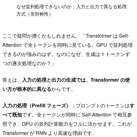
!
なぜ並列処理できないのか：入力と出力で異なる処理
方式（非対称性）
ここで疑問が湧くかもしれません。「Transformer は Self-
Attention で全トークンを同時に見ている。GPU で並列処理
できるのが強みのはず。なのになぜ、生成は 1 トークンず
つの逐次処理なのか？」
答えは、
入力の処理と出力の生成では、Transformer の使
い方が根本的に異なる
からです。
入力の処理（Prefill フェーズ）
：プロンプトのトークンは
す
べて既知
です。全トークンが同時に Self-Attention で相互参
照でき、GPU の並列計算能力をフルに活かせます。これが
Transformer が RNN より高速な理由です。