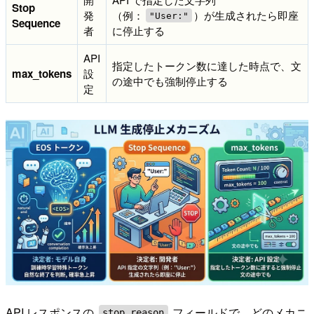
Stop
発
（例：
）が生成されたら即座
"User:"
Sequence
者
に停止する
API
指定したトークン数に達した時点で、文
max_tokens
設
の途中でも強制停止する
定
API レスポンスの
フィールドで、どのメカニ
stop_reason