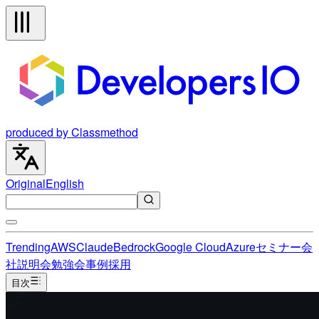
produced by Classmethod
Original
English
Trending
AWS
Claude
Bedrock
Google Cloud
Azure
セミナー
会
社説明会
勉強会
事例
採用
目次