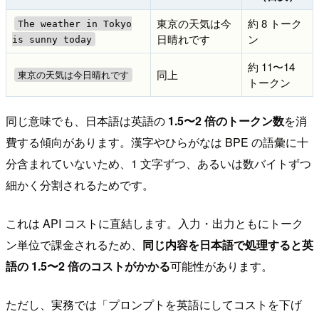
東京の天気は今
約 8 トーク
The weather in Tokyo
日晴れです
ン
is sunny today
約 11〜14
同上
東京の天気は今日晴れです
トークン
同じ意味でも、日本語は英語の
1.5〜2 倍のトークン数
を消
費する傾向があります。漢字やひらがなは BPE の語彙に十
分含まれていないため、1 文字ずつ、あるいは数バイトずつ
細かく分割されるためです。
これは API コストに直結します。入力・出力ともにトーク
ン単位で課金されるため、
同じ内容を日本語で処理すると英
語の 1.5〜2 倍のコストがかかる
可能性があります。
ただし、実務では「プロンプトを英語にしてコストを下げ