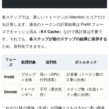
各ステップでは、新しい 1 トークンの Attention スコアだけ
を計算します。過去のトークンの計算結果は Prefill フェー
ズでキャッシュ済み（
KV Cache
）なので再計算は不要で
す。それでも、
各ステップが前のステップの結果に依存する
ため、並列化できません。
フェー
処理対象
並列性
ボトルネック
ズ
プロンプ
高い（GPU
計算量（トークン数の
Prefill
ト全体
行列演算）
2 乗に比例）
1 トーク
不可（逐次依
ステップ数（生成トー
Decode
ンずつ
存）
クン数に比例）
これが LLM の推論（生成）が訓練よりもはるかに遅い根本