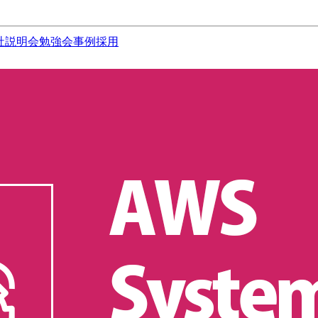
社説明会
勉強会
事例
採用