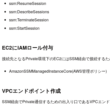
ssm:ResumeSession
ssm:DescribeSessions
ssm:TerminateSession
ssm:StartSession
EC2にIAMロール付与
接続先となるPrivate環境下のEC2にはSSM経由で接続す
AmazonSSMManagedInstanceCore(AWS管理ポリシー)
VPCエンドポイント作成
SSM経由でPrivate通信するための出入り口であるVP