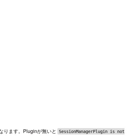
ります。Pluginが無いと
SessionManagerPlugin is not