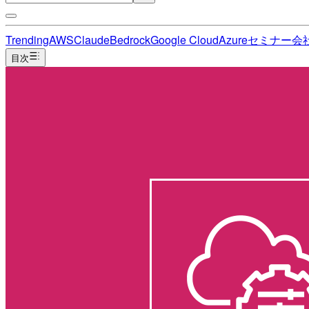
Trending
AWS
Claude
Bedrock
Google Cloud
Azure
セミナー
会
目次