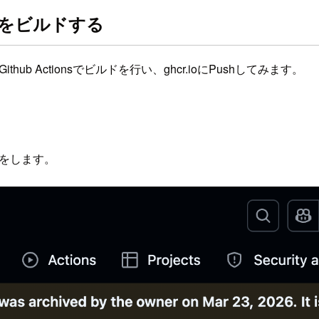
メージをビルドする
、Github Actionsでビルドを行い、ghcr.ioにPushしてみます。
kをします。