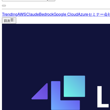
Trending
AWS
Claude
Bedrock
Google Cloud
Azure
セミナー
会
目次