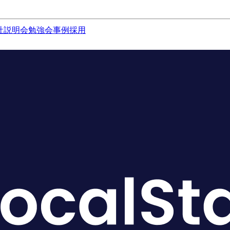
社説明会
勉強会
事例
採用