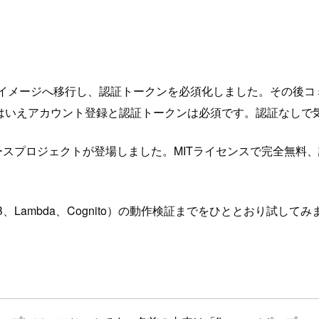
tionを廃止して統合イメージへ移行し、認証トークンを必須化しました
はいえアカウント登録と認証トークンは必須です。認証なしで
ロジェクトが登場しました。MITライセンスで完全無料、認証不要という
DB、Lambda、Cognito）の動作検証までをひととおり試して