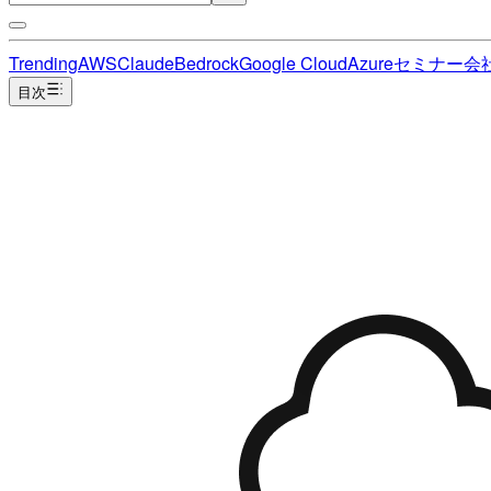
Trending
AWS
Claude
Bedrock
Google Cloud
Azure
セミナー
会
目次