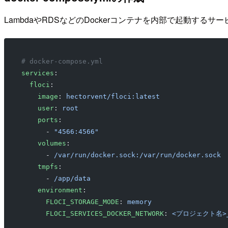
LambdaやRDSなどのDockerコンテナを内部で起動するサ
# docker-compose.yml
services
:
  floci
:
    image
: 
hectorvent/floci:latest
    user
: 
root
    ports
:
      - 
"4566:4566"
    volumes
:
      - 
/var/run/docker.sock:/var/run/docker.sock
    tmpfs
:
      - 
/app/data
    environment
:
      FLOCI_STORAGE_MODE
: 
memory
      FLOCI_SERVICES_DOCKER_NETWORK
: 
<プロジェクト名>_