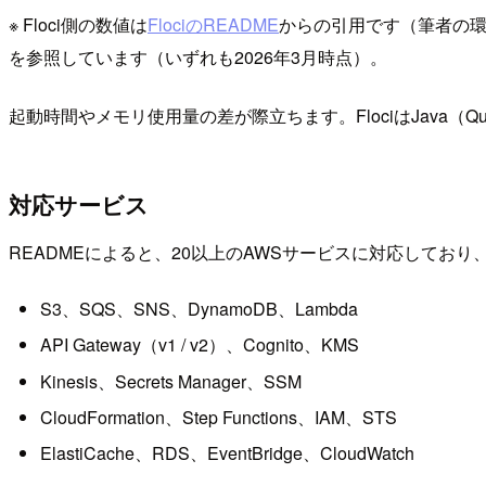
※ Floci側の数値は
FlociのREADME
からの引用です（筆者の環境で
を参照しています（いずれも2026年3月時点）。
起動時間やメモリ使用量の差が際立ちます。FlociはJava（
対応サービス
READMEによると、20以上のAWSサービスに対応してお
S3、SQS、SNS、DynamoDB、Lambda
API Gateway（v1 / v2）、Cognito、KMS
Kinesis、Secrets Manager、SSM
CloudFormation、Step Functions、IAM、STS
ElastiCache、RDS、EventBridge、CloudWatch