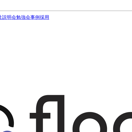
社説明会
勉強会
事例
採用