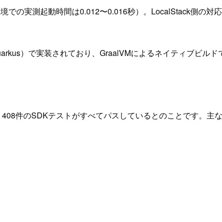
の実測起動時間は0.012〜0.016秒）。LocalStack側の
Quarkus）で実装されており、GraalVMによるネイティブビ
り、408件のSDKテストがすべてパスしているとのことです。