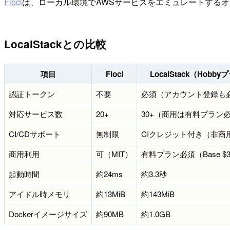
Floci
は、ローカル環境でAWSサービスをエミュレートするオ
LocalStackとの比較
項目
Floci
LocalStack（Hobb
認証トークン
不要
必須（アカウント登録も
対応サービス数
20+
30+（商用は有料プラン
CI/CDサポート
無制限
CIクレジット付き（非商
商用利用
可（MIT）
有料プラン必須（Base $
起動時間
約24ms
約3.3秒
アイドル時メモリ
約13MiB
約143MiB
Dockerイメージサイズ
約90MB
約1.0GB