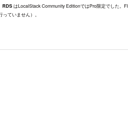
、
RDS
はLocalStack Community EditionではPro
証は行っていません）。