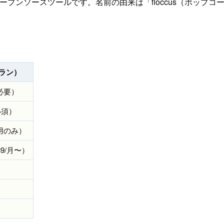
ープンソースツールです。名前の由来は「floccus（ポップ
yプラン）
必要）
必須）
用のみ）
39/月〜）