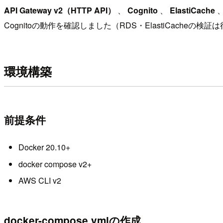
API Gateway v2（HTTP API）
、
Cognito
、
ElastiCache
Cognitoの動作を確認しました（RDS・ElastiCacheの検
環境構築
前提条件
Docker 20.10+
docker compose v2+
AWS CLI v2
docker-compose.ymlの作成