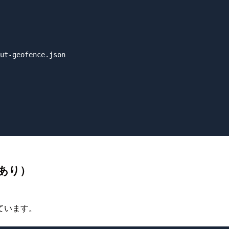
ut-geofence.json

あり）
ています。