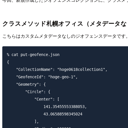
クラスメソッド札幌オフィス（メタデータな
こちらはカスタムメタデータなしのジオフェンスデータです
% cat put-geofence.json

{

    "CollectionName": "hoge0618collection1",

    "GeofenceId": "hoge-geo-1",

    "Geometry": {

        "Circle": {

            "Center": [

                141.35455553388053,

                43.06588598345024

            ],
