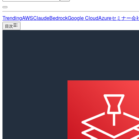
Trending
AWS
Claude
Bedrock
Google Cloud
Azure
セミナー
会
目次