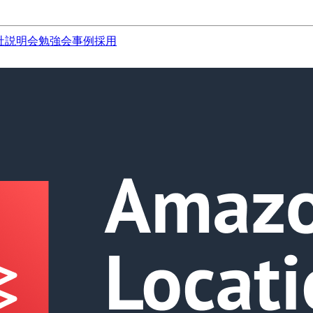
社説明会
勉強会
事例
採用