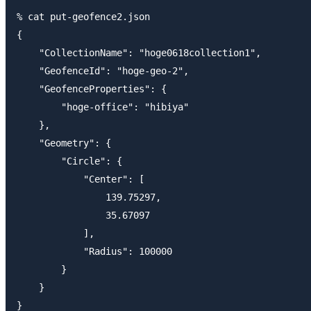
% cat put-geofence2.json                             
{

    "CollectionName": "hoge0618collection1",

    "GeofenceId": "hoge-geo-2",

    "GeofenceProperties": {

        "hoge-office": "hibiya"

    },

    "Geometry": {

        "Circle": {

            "Center": [

                139.75297,

                35.67097

            ],

            "Radius": 100000

        }

    }

}
