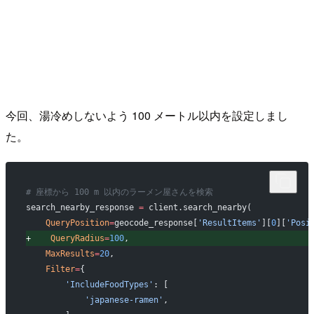
今回、湯冷めしないよう 100 メートル以内を設定しまし
た。
# 座標から 100 m 以内のラーメン屋さんを検索
search_nearby_response 
=
 client.search_nearby(
   QueryPosition
=
geocode_response[
'ResultItems'
][
0
][
'Posi
+
    QueryRadius
=
100
,
   MaxResults
=
20
,
   Filter
=
{
       'IncludeFoodTypes'
: [
           'japanese-ramen'
,