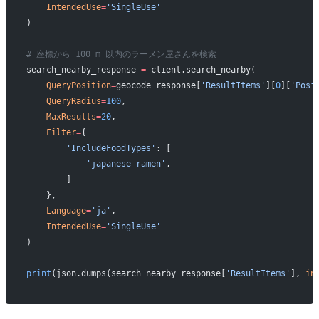
    IntendedUse
=
'SingleUse'
)
# 座標から 100 m 以内のラーメン屋さんを検索
search_nearby_response 
=
 client.search_nearby(
    QueryPosition
=
geocode_response[
'ResultItems'
][
0
][
'Posi
    QueryRadius
=
100
,
    MaxResults
=
20
,
    Filter
=
{
        'IncludeFoodTypes'
: [
            'japanese-ramen'
,
        ]
    },
    Language
=
'ja'
,
    IntendedUse
=
'SingleUse'
)
print
(json.dumps(search_nearby_response[
'ResultItems'
], 
in