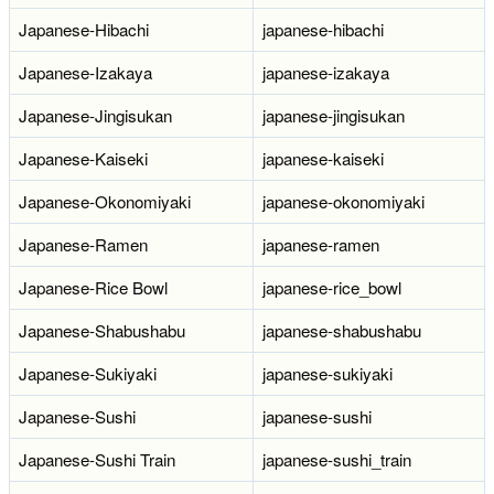
Japanese-Hibachi
japanese-hibachi
Japanese-Izakaya
japanese-izakaya
Japanese-Jingisukan
japanese-jingisukan
Japanese-Kaiseki
japanese-kaiseki
Japanese-Okonomiyaki
japanese-okonomiyaki
Japanese-Ramen
japanese-ramen
Japanese-Rice Bowl
japanese-rice_bowl
Japanese-Shabushabu
japanese-shabushabu
Japanese-Sukiyaki
japanese-sukiyaki
Japanese-Sushi
japanese-sushi
Japanese-Sushi Train
japanese-sushi_train