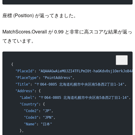
座標 (Position) が返ってきました。
MatchScores.Overall が 0.99 と非常に高スコアな結果が返っ
てきています。
{
  "PlaceId"
: 
"AQAAAGwAieMOJZI4TFLPmI0t-haGKdv0sj1OerkJoB4A
  "PlaceType"
: 
"PointAddress"
,
  "Title"
: 
"〒064-0805 北海道札幌市中央区南5条西2丁目1-14"
,
  "Address"
: {
    "Label"
: 
"〒064-0805 北海道札幌市中央区南5条西2丁目1-14"
,
    "Country"
: {
      "Code2"
: 
"JP"
,
      "Code3"
: 
"JPN"
,
      "Name"
: 
"日本"
    },