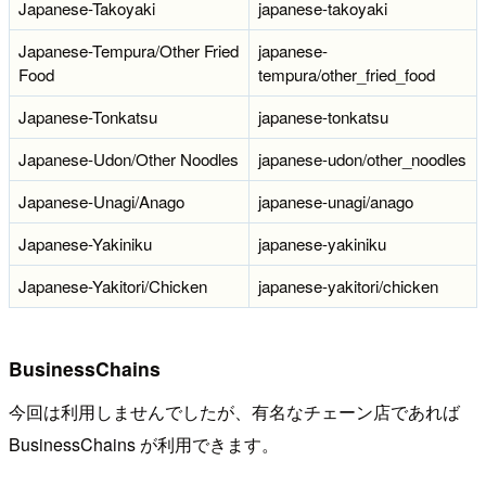
Japanese-Takoyaki
japanese-takoyaki
Japanese-Tempura/Other Fried
japanese-
Food
tempura/other_fried_food
Japanese-Tonkatsu
japanese-tonkatsu
Japanese-Udon/Other Noodles
japanese-udon/other_noodles
Japanese-Unagi/Anago
japanese-unagi/anago
Japanese-Yakiniku
japanese-yakiniku
Japanese-Yakitori/Chicken
japanese-yakitori/chicken
BusinessChains
今回は利用しませんでしたが、有名なチェーン店であれば
BusinessChains が利用できます。