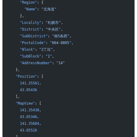
    "Region"
: {
      "Name"
: 
"北海道"
    },
    "Locality"
: 
"札幌市"
,
    "District"
: 
"中央区"
,
    "SubDistrict"
: 
"南5条西"
,
    "PostalCode"
: 
"064-0805"
,
    "Block"
: 
"2丁目"
,
    "SubBlock"
: 
"1"
,
    "AddressNumber"
: 
"14"
  },
  "Position"
: [
    141.35561
,
    43.05436
  ],
  "MapView"
: [
    141.35438
,
    43.05346
,
    141.35684
,
    43.05526
  ],