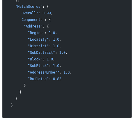
  "MatchScores"
: {
    "Overall"
: 
0.99
,
    "Components"
: {
      "Address"
: {
        "Region"
: 
1.0
,
        "Locality"
: 
1.0
,
        "District"
: 
1.0
,
        "SubDistrict"
: 
1.0
,
        "Block"
: 
1.0
,
        "SubBlock"
: 
1.0
,
        "AddressNumber"
: 
1.0
,
        "Building"
: 
0.83
      }
    }
  }
}