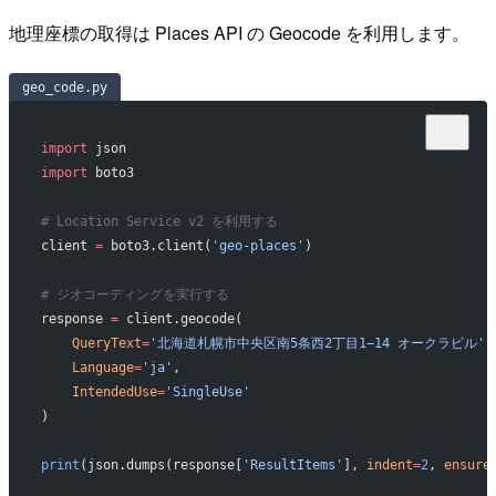
地理座標の取得は Places API の Geocode を利用します。
geo_code.py
import
 json
import
 boto3
# Location Service v2 を利用する
client 
=
 boto3.client(
'geo-places'
)
# ジオコーディングを実行する
response 
=
 client.geocode(
    QueryText
=
'北海道札幌市中央区南5条西2丁目1−14 オークラビル'
,
    Language
=
'ja'
,
    IntendedUse
=
'SingleUse'
)
print
(json.dumps(response[
'ResultItems'
], 
indent
=
2
, 
ensure