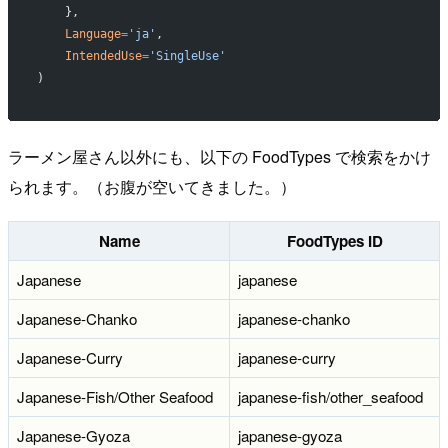
   },
   Language
=
'ja'
,
   IntendedUse
=
'SingleUse'
)
ラーメン屋さん以外にも、以下の FoodTypes で検索をかけ
られます。（お腹が空いてきました。）
Name
FoodTypes ID
Japanese
japanese
Japanese-Chanko
japanese-chanko
Japanese-Curry
japanese-curry
Japanese-Fish/Other Seafood
japanese-fish/other_seafood
Japanese-Gyoza
japanese-gyoza