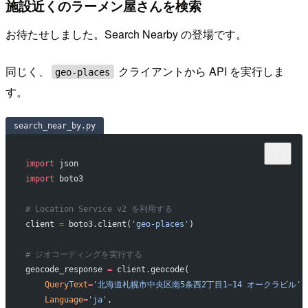
施設近くのラーメン屋さんを検索
お待たせしました。Search Nearby の登場です。
同じく、
クライアントから API を実行しま
geo-places
す。
search_near_by.py
import
 json
import
 boto3
# Location Service v2 を利用する
client 
=
 boto3.client(
'geo-places'
)
# ジオコーディングを実行する
geocode_response 
=
 client.geocode(
    QueryText
=
'北海道札幌市中央区南5条西2丁目1−14 オークラビル'
,
    Language
=
'ja'
,