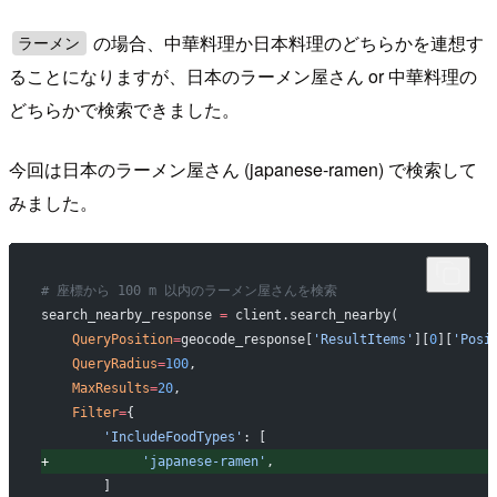
の場合、中華料理か日本料理のどちらかを連想す
ラーメン
ることになりますが、日本のラーメン屋さん or 中華料理の
どちらかで検索できました。
今回は日本のラーメン屋さん (japanese-ramen) で検索して
みました。
# 座標から 100 m 以内のラーメン屋さんを検索
search_nearby_response 
=
 client.search_nearby(
   QueryPosition
=
geocode_response[
'ResultItems'
][
0
][
'Posi
   QueryRadius
=
100
,
   MaxResults
=
20
,
   Filter
=
{
       'IncludeFoodTypes'
: [
+
            'japanese-ramen'
,
       ]