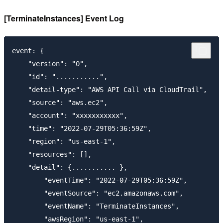
[TerminateInstances] Event Log
event: {

    "version": "0",

    "id": "...........",

    "detail-type": "AWS API Call via CloudTrail",

    "source": "aws.ec2",

    "account": "xxxxxxxxxxx",

    "time": "2022-07-29T05:36:59Z",

    "region": "us-east-1",

    "resources": [],

    "detail": {........... },

        "eventTime": "2022-07-29T05:36:59Z",

        "eventSource": "ec2.amazonaws.com",

        "eventName": "TerminateInstances",

        "awsRegion": "us-east-1",
