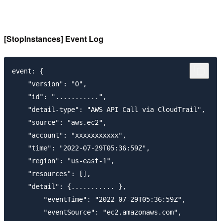
[StopInstances] Event Log
event: {

    "version": "0",

    "id": "...........",

    "detail-type": "AWS API Call via CloudTrail",

    "source": "aws.ec2",

    "account": "xxxxxxxxxxx",

    "time": "2022-07-29T05:36:59Z",

    "region": "us-east-1",

    "resources": [],

    "detail": {........... },

        "eventTime": "2022-07-29T05:36:59Z",

        "eventSource": "ec2.amazonaws.com",
