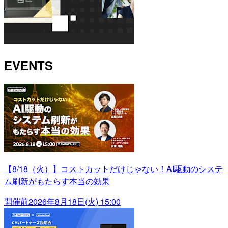
EVENTS
【8/18（火）】コストカットだけじゃない！AI駆動のシステ
ム刷新がもたらす本当の効果
開催前
2026年8月18日(火) 15:00