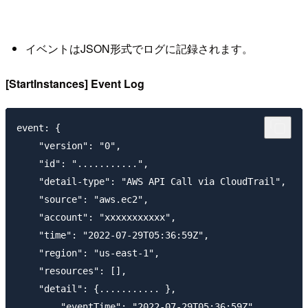
イベントはJSON形式でログに記録されます。
[StartInstances] Event Log
event: {

    "version": "0",

    "id": "...........",

    "detail-type": "AWS API Call via CloudTrail",

    "source": "aws.ec2",

    "account": "xxxxxxxxxxx",

    "time": "2022-07-29T05:36:59Z",

    "region": "us-east-1",

    "resources": [],

    "detail": {........... },

        "eventTime": "2022-07-29T05:36:59Z",
