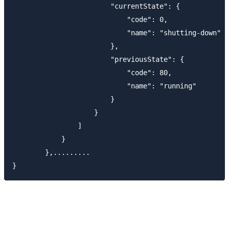
                        "currentState": {

                            "code": 0,

                            "name": "shutting-down"

                        },

                        "previousState": {

                            "code": 80,

                            "name": "running"

                        }

                    }

                ]

            }

        },.........
