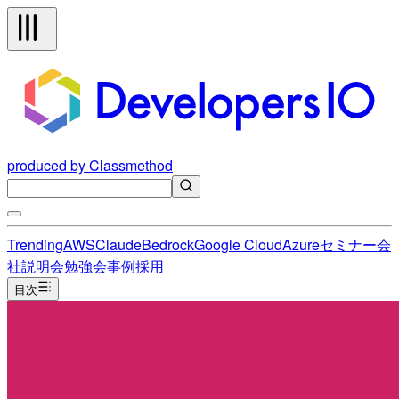
produced by Classmethod
Trending
AWS
Claude
Bedrock
Google Cloud
Azure
セミナー
会
社説明会
勉強会
事例
採用
目次