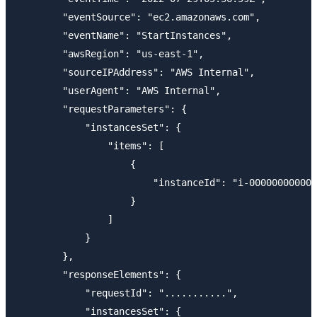
        "eventSource": "ec2.amazonaws.com",

        "eventName": "StartInstances",

        "awsRegion": "us-east-1",

        "sourceIPAddress": "AWS Internal",

        "userAgent": "AWS Internal",

        "requestParameters": {

            "instancesSet": {

                "items": [

                    {

                        "instanceId": "i-000000000000
                    }

                ]

            }

        },

        "responseElements": {

            "requestId": "...........",

            "instancesSet": {
