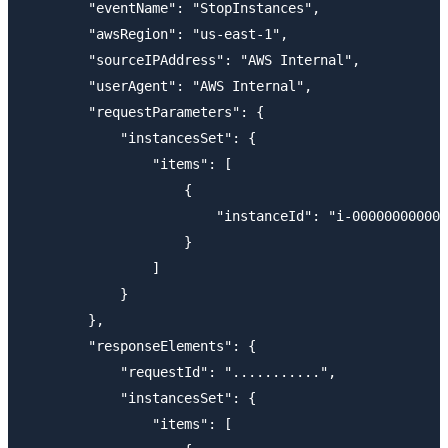
        "eventName": "StopInstances",

        "awsRegion": "us-east-1",

        "sourceIPAddress": "AWS Internal",

        "userAgent": "AWS Internal",

        "requestParameters": {

            "instancesSet": {

                "items": [

                    {

                        "instanceId": "i-000000000000
                    }

                ]

            }

        },

        "responseElements": {

            "requestId": "...........",

            "instancesSet": {

                "items": [
