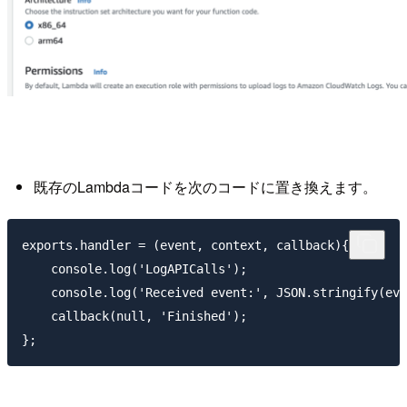
既存のLambdaコードを次のコードに置き換えます。
exports.handler = (event, context, callback){

    console.log('LogAPICalls');

    console.log('Received event:', JSON.stringify(eve
    callback(null, 'Finished');
