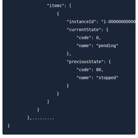
                "items": [

                    {

                        "instanceId": "i-000000000000
                        "currentState": {

                            "code": 0,

                            "name": "pending"

                        },

                        "previousState": {

                            "code": 80,

                            "name": "stopped"

                        }

                    }

                ]

            }

        },.........
