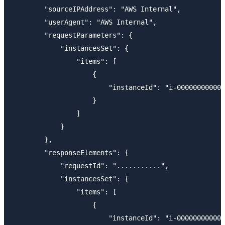
        "sourceIPAddress": "AWS Internal",

        "userAgent": "AWS Internal",

        "requestParameters": {

            "instancesSet": {

                "items": [

                    {

                        "instanceId": "i-000000000000
                    }

                ]

            }

        },

        "responseElements": {

            "requestId": "...........",

            "instancesSet": {

                "items": [

                    {

                        "instanceId": "i-000000000000