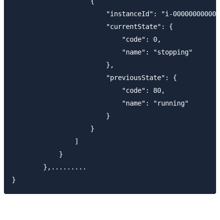
                    {

                        "instanceId": "i-000000000000
                        "currentState": {

                            "code": 0,

                            "name": "stopping"

                        },

                        "previousState": {

                            "code": 80,

                            "name": "running"

                        }

                    }

                ]

            }

        },.........
