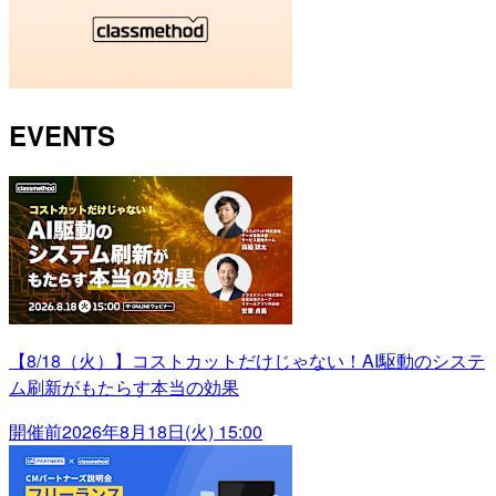
EVENTS
【8/18（火）】コストカットだけじゃない！AI駆動のシステ
ム刷新がもたらす本当の効果
開催前
2026年8月18日(火) 15:00