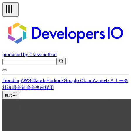
produced by Classmethod
Trending
AWS
Claude
Bedrock
Google Cloud
Azure
セミナー
会
社説明会
勉強会
事例
採用
目次