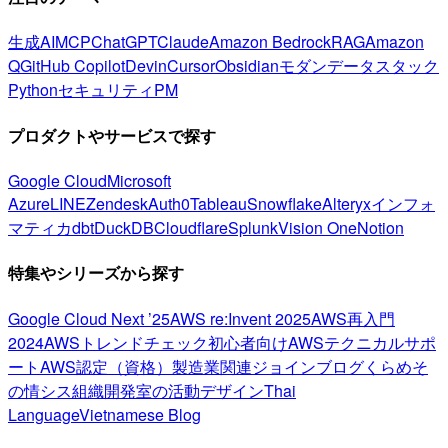
生成AI
MCP
ChatGPT
Claude
Amazon Bedrock
RAG
Amazon
Q
GitHub Copilot
Devin
Cursor
Obsidian
モダンデータスタック
Python
セキュリティ
PM
プロダクトやサービスで探す
Google Cloud
Microsoft
Azure
LINE
Zendesk
Auth0
Tableau
Snowflake
Alteryx
インフォ
マティカ
dbt
DuckDB
Cloudflare
Splunk
Vision One
Notion
特集やシリーズから探す
Google Cloud Next ’25
AWS re:Invent 2025
AWS再入門
2024
AWSトレンドチェック
初心者向け
AWSテクニカルサポ
ート
AWS認定（資格）
製造業関連
ジョインブログ
くらめそ
の情シス
組織開発室の活動
デザイン
Thai
Language
Vietnamese Blog