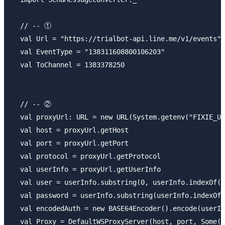
  // -- ①

  val Url = "https://trialbot-api.line.me/v1/events"

  val EventType = "138311608800106203"

  val ToChannel = 1383378250

  // -- ②

  val proxyUrl: URL = new URL(System.getenv("FIXIE_UR
  val host = proxyUrl.getHost

  val port = proxyUrl.getPort

  val protocol = proxyUrl.getProtocol

  val userInfo = proxyUrl.getUserInfo

  val user = userInfo.substring(0, userInfo.indexOf('
  val password = userInfo.substring(userInfo.indexOf(
  val encodedAuth = new BASE64Encoder().encode(userIn
  val Proxy = DefaultWSProxyServer(host, port, Some(p