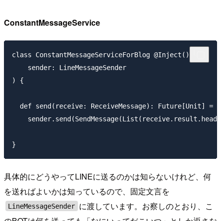
ConstantMessageService
class ConstantMessageServiceForBlog @Inject()(

    sender: LineMessageSender

) {

  def send(receive: ReceiveMessage): Future[Unit] =

    sender.send(SendMessage(List(receive.result.h
具体的にどうやってLINEに送るのかは知らないけれど、何
を送ればよいかは知っているので、固定文言を
に渡しています。お察しのとおり、こ
LineMessageSender
のBOTは何を送っても「なにいってだこいつ」としか返さな