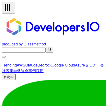
produced by Classmethod
Trending
AWS
Claude
Bedrock
Google Cloud
Azure
セミナー
会
社説明会
勉強会
事例
採用
目次