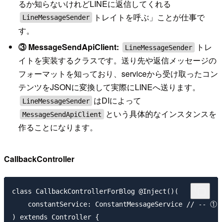
るか知らないけれどLINEに返信してくれる
トレイトを呼ぶ」ことが仕事で
LineMessageSender
す。
③ MessageSendApiClient:
トレ
LineMessageSender
イトを実装するクラスです。送り先や返信メッセージの
フォーマットを知っており、serviceから受け取ったコン
テンツをJSONに変換して実際にLINEへ送ります。
はDIによって
LineMessageSender
という具体的なインスタンスを
MessageSendApiClient
作ることになります。
CallbackController
class CallbackControllerForBlog @Inject()(

    constantService: ConstantMessageService // -- ①

) extends Controller {
