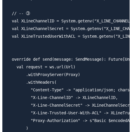
  // -- ③

  val XLineChannelID = System.getenv("X_LINE_CHANNEL_
  val XLineChannelSecret = System.getenv("X_LINE_CHAN
  val XLineTrustedUserWithACL = System.getenv("X_LINE
  override def send(message: SendMessage): Future[Uni
    val request = ws.url(Url)

        .withProxyServer(Proxy)

        .withHeaders(

          "Content-Type" -> "application/json; charse
          "X-Line-ChannelID" -> XLineChannelID,

          "X-Line-ChannelSecret" -> XLineChannelSecre
          "X-Line-Trusted-User-With-ACL" -> XLineTrus
          "Proxy-Authorization" -> s"Basic $encodedAu
        )
