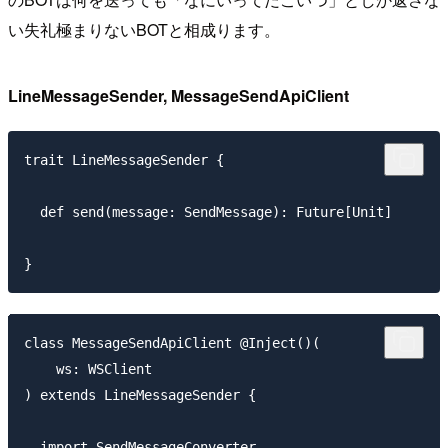
い失礼極まりないBOTと相成ります。
LineMessageSender, MessageSendApiClient
trait LineMessageSender {

  def send(message: SendMessage): Future[Unit]

class MessageSendApiClient @Inject()(

    ws: WSClient

) extends LineMessageSender {

  import SendMessageConverter._
