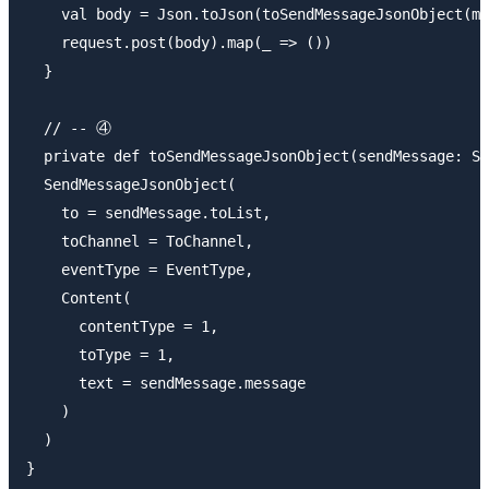
    val body = Json.toJson(toSendMessageJsonObject(me
    request.post(body).map(_ => ())

  }

  // -- ④

  private def toSendMessageJsonObject(sendMessage: Se
  SendMessageJsonObject(

    to = sendMessage.toList,

    toChannel = ToChannel,

    eventType = EventType,

    Content(

      contentType = 1,

      toType = 1,

      text = sendMessage.message

    )

  )
