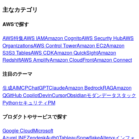
主なカテゴリ
AWSで探す
AWS特集
AWS IAM
Amazon Cognito
AWS Security Hub
AWS
Organizations
AWS Control Tower
Amazon EC2
Amazon
S3
S3 Tables
AWS CDK
Amazon QuickSight
Amazon
Redshift
AWS Amplify
Amazon CloudFront
Amazon Connect
注目のテーマ
生成AI
MCP
ChatGPT
Claude
Amazon Bedrock
RAG
Amazon
Q
GitHub Copilot
Devin
Cursor
Obsidian
モダンデータスタック
Python
セキュリティ
PM
プロダクトやサービスで探す
Google Cloud
Microsoft
Azure
LINE
Zendesk
Auth0
Tableau
Snowflake
Alteryx
インフォ