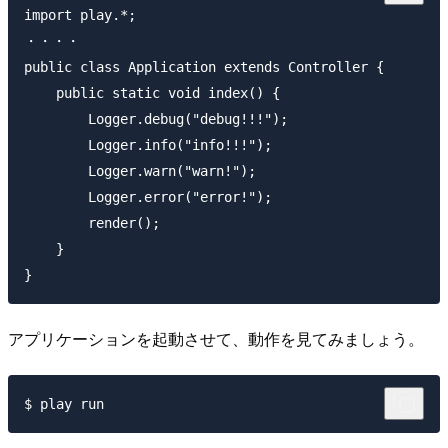
import play.*;

・・・・

public class Application extends Controller {

    public static void index() {

    	Logger.debug("debug!!!");

    	Logger.info("info!!!");

    	Logger.warn("warn!");

    	Logger.error("error!");

        render();

    }

アプリケーションを起動させて、動作を見てみましょう。