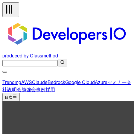
produced by Classmethod
Trending
AWS
Claude
Bedrock
Google Cloud
Azure
セミナー
会
社説明会
勉強会
事例
採用
目次