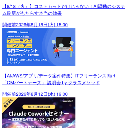
【8/18（火）】コストカットだけじゃない！AI駆動のシステ
ム刷新がもたらす本当の効果
開催前
2026年8月18日(火) 15:00
【AI/AWS/アプリ/データ案件特集】ITフリーランス向け
「CMパートナーズ」 説明会 by クラスメソッド
開催前
2026年8月12日(水) 19:00