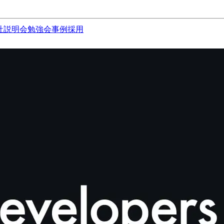
社説明会
勉強会
事例
採用