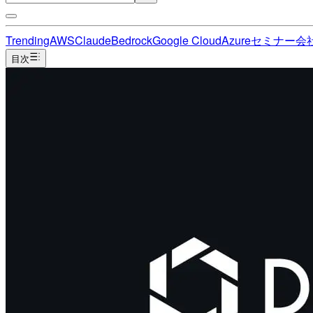
Trending
AWS
Claude
Bedrock
Google Cloud
Azure
セミナー
会
目次