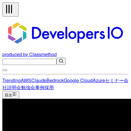
produced by Classmethod
Trending
AWS
Claude
Bedrock
Google Cloud
Azure
セミナー
会
社説明会
勉強会
事例
採用
目次