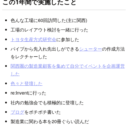
この1年間で実施したこと
色んな工場に60回訪問した(主に関西)
工場のレイアウト検討を一緒に行った
トヨタ生産方式研究会
に参加した
パイプから先入れ先出しができる
シューター
の作成方法
をレクチャーした
関西圏の製造業顧客を集めて自分でイベントを企画運営
した
色々と登壇した
re:Inventに行った
社内の勉強会でも積極的に登壇した
ブログ
をボチボチ書いた
製造業に関わる本を20冊ぐらい読んだ