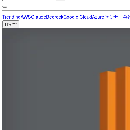
Trending
AWS
Claude
Bedrock
Google Cloud
Azure
セミナー
会
目次