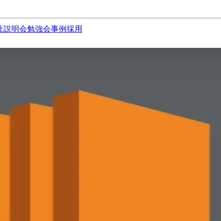
社説明会
勉強会
事例
採用