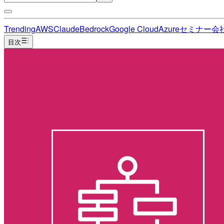
Trending
AWS
Claude
Bedrock
Google Cloud
Azure
セミナー
会
目次