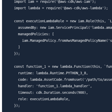
    import iam = require('@aws-cdk/aws-iam');

    import lambda = require('@aws-cdk/aws-lambda');

    const executionLambdaRole = new iam.Role(this, `L
      assumedBy: new iam.ServicePrincipal('lambda.ama
      managedPolicies: [

        iam.ManagedPolicy.fromAwsManagedPolicyName('s
      ]

    });

    const function_1 = new lambda.Function(this, `fun
      runtime: lambda.Runtime.PYTHON_3_8,

      code: lambda.AssetCode.fromAsset('/path/to/asse
      handler: 'function_1.lambda_handler',

      timeout: cdk.Duration.seconds(900),

      role: executionLambdaRole,
