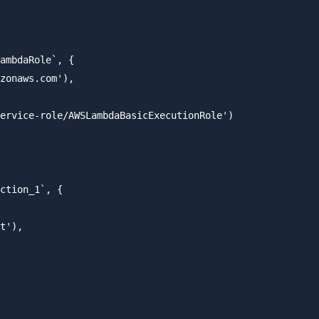
ambdaRole`, {

zonaws.com'),

ervice-role/AWSLambdaBasicExecutionRole')

ction_1`, {

t'),
