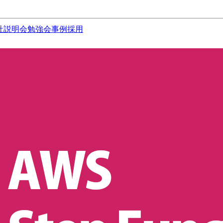
社説明会
勉強会
事例
採用