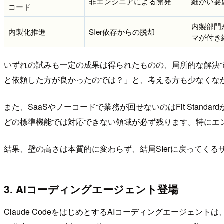
非エンジニアによる開発
細かい要
コード
内製部門
内製化推進
SIer依存からの脱却
マが付き
いずれの試みも一定の成果は得られたものの、局所的な解決で
と依頼した方が良かったのでは？」と、考える方も少なくな
また、SaaSやノーコードで業務が回せないのはFit Sta
どの標準機能では対応できない領域が必ず残ります。特にエ
結果、壁の高さは本質的に変わらず、結局SIerに戻ってく
3. AIコーディングエージェント登場
Claude CodeをはじめとするAIコーディングエージェントは