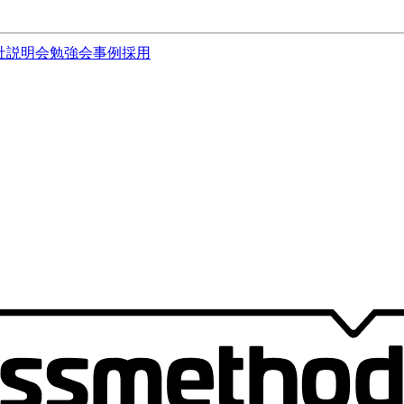
社説明会
勉強会
事例
採用