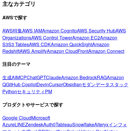
主なカテゴリ
AWSで探す
AWS特集
AWS IAM
Amazon Cognito
AWS Security Hub
AWS
Organizations
AWS Control Tower
Amazon EC2
Amazon
S3
S3 Tables
AWS CDK
Amazon QuickSight
Amazon
Redshift
AWS Amplify
Amazon CloudFront
Amazon Connect
注目のテーマ
生成AI
MCP
ChatGPT
Claude
Amazon Bedrock
RAG
Amazon
Q
GitHub Copilot
Devin
Cursor
Obsidian
モダンデータスタック
Python
セキュリティ
PM
プロダクトやサービスで探す
Google Cloud
Microsoft
Azure
LINE
Zendesk
Auth0
Tableau
Snowflake
Alteryx
インフォ