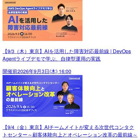
【9/3（木）東京】AIを活用した障害対応最前線 | DevOps
Agentライブデモで学ぶ、自律型運用の実践
開催前
2026年9月3日(木) 16:00
【9/4（金）東京】AIチームメイトが変える次世代コンタク
トセンター～顧客体験向上とオペレーション改革の最前線～