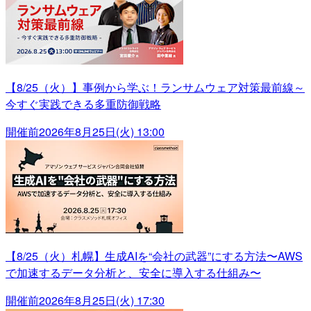
【8/25（火）】事例から学ぶ！ランサムウェア対策最前線～
今すぐ実践できる多重防御戦略
開催前
2026年8月25日(火) 13:00
【8/25（火）札幌】生成AIを“会社の武器”にする方法〜AWS
で加速するデータ分析と、安全に導入する仕組み〜
開催前
2026年8月25日(火) 17:30