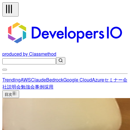
produced by Classmethod
Trending
AWS
Claude
Bedrock
Google Cloud
Azure
セミナー
会
社説明会
勉強会
事例
採用
目次