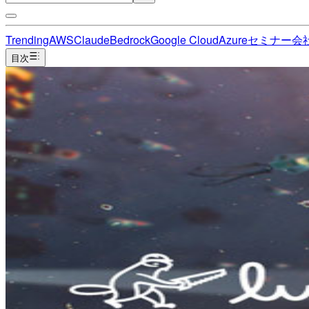
Trending
AWS
Claude
Bedrock
Google Cloud
Azure
セミナー
会
目次