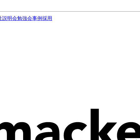
社説明会
勉強会
事例
採用