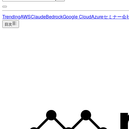
Trending
AWS
Claude
Bedrock
Google Cloud
Azure
セミナー
会
目次