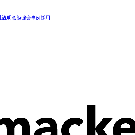
社説明会
勉強会
事例
採用