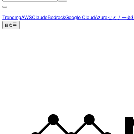
Trending
AWS
Claude
Bedrock
Google Cloud
Azure
セミナー
会
目次