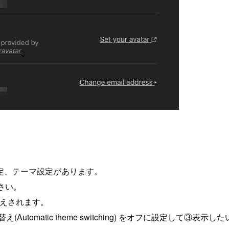
定、テーマ設定があります。
ださい。
替えされます。
omatic theme switching) をオフに設定して③表