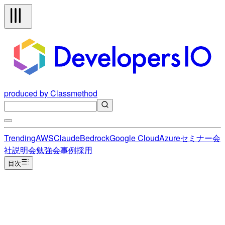
produced by Classmethod
Trending
AWS
Claude
Bedrock
Google Cloud
Azure
セミナー
会
社説明会
勉強会
事例
採用
目次