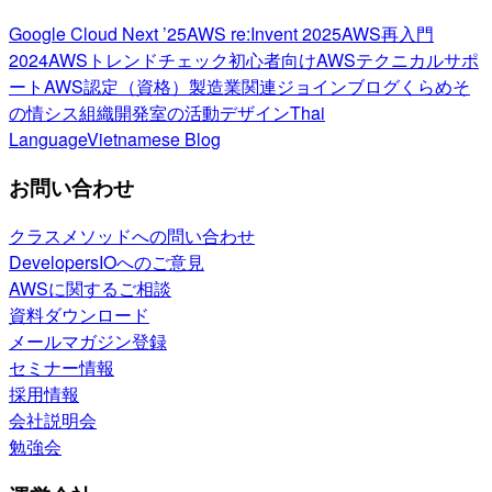
Google Cloud Next ’25
AWS re:Invent 2025
AWS再入門
2024
AWSトレンドチェック
初心者向け
AWSテクニカルサポ
ート
AWS認定（資格）
製造業関連
ジョインブログ
くらめそ
の情シス
組織開発室の活動
デザイン
Thai
Language
Vietnamese Blog
お問い合わせ
クラスメソッドへの問い合わせ
DevelopersIOへのご意見
AWSに関するご相談
資料ダウンロード
メールマガジン登録
セミナー情報
採用情報
会社説明会
勉強会