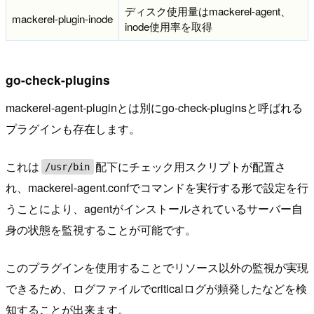
ディスク使用量はmackerel-agent、
mackerel-plugin-inode
inode使用率を取得
go-check-plugins
mackerel-agent-pluginとは別にgo-check-pluginsと呼ばれる
プラグインも存在します。
これは
配下にチェック用スクリプトが配置さ
/usr/bin
れ、mackerel-agent.confでコマンドを実行する形で設定を行
うことにより、agentがインストールされているサーバー自
身の状態を監視することが可能です。
このプラグインを使用することでリソース以外の監視が実現
できるため、ログファイルでcriticalログが頻発したなどを検
知することが出来ます。