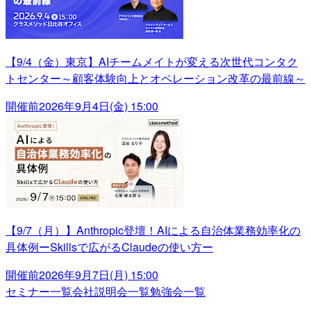
【9/4（金）東京】AIチームメイトが変える次世代コンタク
トセンター～顧客体験向上とオペレーション改革の最前線～
開催前
2026年9月4日(金) 15:00
【9/7（月）】Anthropic登壇！AIによる自治体業務効率化の
具体例ーSkillsで広がるClaudeの使い方ー
開催前
2026年9月7日(月) 15:00
セミナー一覧
会社説明会一覧
勉強会一覧