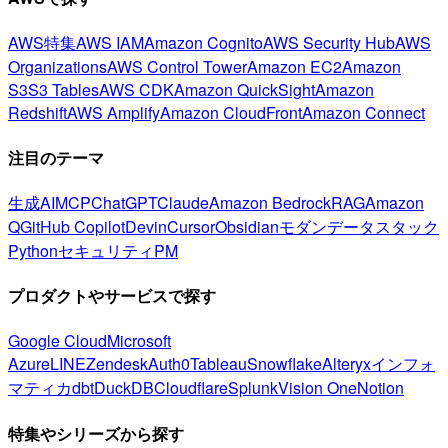
AWS特集
AWS IAM
Amazon Cognito
AWS Security Hub
AWS
Organizations
AWS Control Tower
Amazon EC2
Amazon
S3
S3 Tables
AWS CDK
Amazon QuickSight
Amazon
Redshift
AWS Amplify
Amazon CloudFront
Amazon Connect
注目のテーマ
生成AI
MCP
ChatGPT
Claude
Amazon Bedrock
RAG
Amazon
Q
GitHub Copilot
Devin
Cursor
Obsidian
モダンデータスタック
Python
セキュリティ
PM
プロダクトやサービスで探す
Google Cloud
Microsoft
Azure
LINE
Zendesk
Auth0
Tableau
Snowflake
Alteryx
インフォ
マティカ
dbt
DuckDB
Cloudflare
Splunk
Vision One
Notion
特集やシリーズから探す