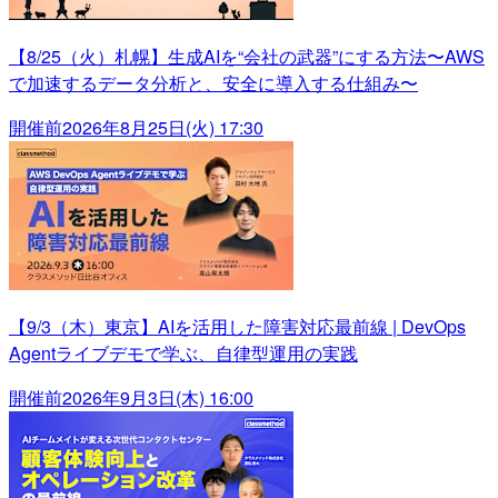
【8/25（火）札幌】生成AIを“会社の武器”にする方法〜AWS
で加速するデータ分析と、安全に導入する仕組み〜
開催前
2026年8月25日(火) 17:30
【9/3（木）東京】AIを活用した障害対応最前線 | DevOps
Agentライブデモで学ぶ、自律型運用の実践
開催前
2026年9月3日(木) 16:00