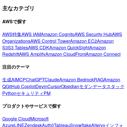
主なカテゴリ
AWSで探す
AWS特集
AWS IAM
Amazon Cognito
AWS Security Hub
AWS
Organizations
AWS Control Tower
Amazon EC2
Amazon
S3
S3 Tables
AWS CDK
Amazon QuickSight
Amazon
Redshift
AWS Amplify
Amazon CloudFront
Amazon Connect
注目のテーマ
生成AI
MCP
ChatGPT
Claude
Amazon Bedrock
RAG
Amazon
Q
GitHub Copilot
Devin
Cursor
Obsidian
モダンデータスタック
Python
セキュリティ
PM
プロダクトやサービスで探す
Google Cloud
Microsoft
Azure
LINE
Zendesk
Auth0
Tableau
Snowflake
Alteryx
インフォ