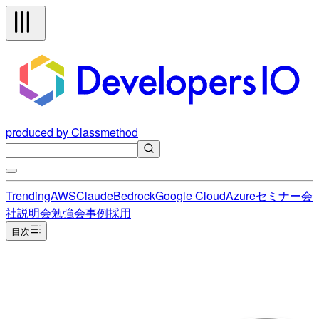
produced by Classmethod
Trending
AWS
Claude
Bedrock
Google Cloud
Azure
セミナー
会
社説明会
勉強会
事例
採用
目次