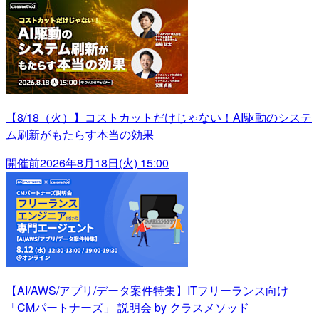
【8/18（火）】コストカットだけじゃない！AI駆動のシステ
ム刷新がもたらす本当の効果
開催前
2026年8月18日(火) 15:00
【AI/AWS/アプリ/データ案件特集】ITフリーランス向け
「CMパートナーズ」 説明会 by クラスメソッド