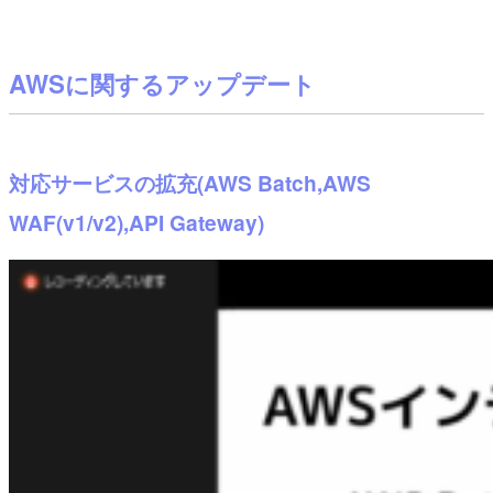
AWSに関するアップデート
対応サービスの拡充(AWS Batch,AWS
WAF(v1/v2),API Gateway)