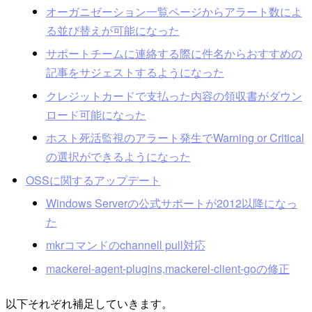
オーガニゼーション一覧ページからアラート数によ
る並び替えが可能になった
サポートチームに連絡する際に件名からおすすめの
記事をサジェストするようになった
クレジットカードで支払った内容の領収書がダウン
ロード可能になった
ホスト死活監視のアラート発生でWarning or Critical
の選択ができるようになった
OSSに関するアップデート
Windows Serverの公式サポートが2012以降になっ
た
mkrコマンドのchannell pull対応
mackerel-agent-plugins,mackerel-client-goの修正
以下それぞれ補足していきます。