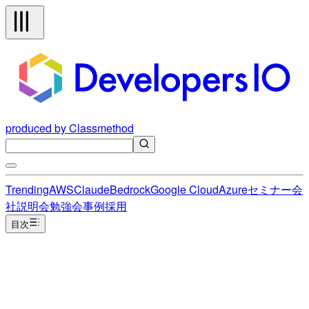
produced by Classmethod
Trending
AWS
Claude
Bedrock
Google Cloud
Azure
セミナー
会
社説明会
勉強会
事例
採用
目次