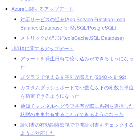
Azureに関するアップデート
対応サービスの拡充(App Service,Function,Load
Balancer,Database for MySQL/PostgreSQL)
メトリックの追加(RedisCache,SQL Database)
UI/UXに関するアップデート
アラートを発生日時で絞り込みができるようになっ
た
式グラフで使える文字列が増えた(2048 -> 8192)
カスタムダッシュボードで小数点以下の桁数と単位
を指定できるようになった
通知チャンネルへグラフ共有が際に系列を選択した
状態のまま共有することができるようになった
証明書の有効期限監視で中間証明書もチェックする
ように対応した