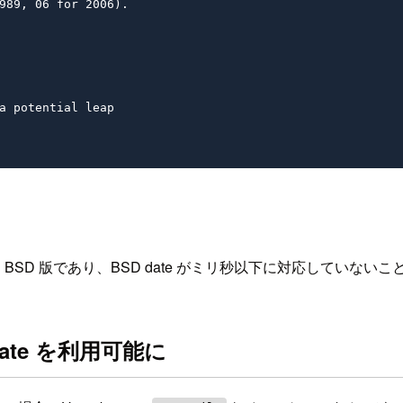
989, 06 for 2006).

a potential leap

 BSD 版であり、BSD date がミリ秒以下に対応していな
date を利用可能に