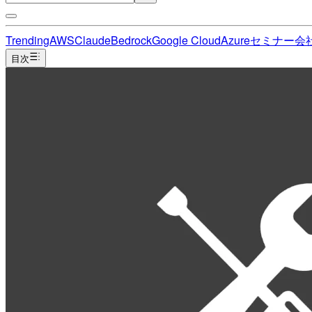
Trending
AWS
Claude
Bedrock
Google Cloud
Azure
セミナー
会
目次