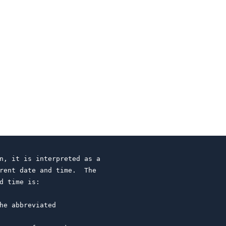
n, it is interpreted as a

rent date and time.  The

d time is:

he abbreviated
