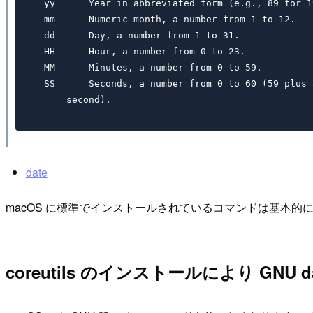
 yy      Year in abbreviated form (e.g., 89 for 1
 mm      Numeric month, a number from 1 to 12.

 dd      Day, a number from 1 to 31.

 HH      Hour, a number from 0 to 23.

 MM      Minutes, a number from 0 to 59.

 SS      Seconds, a number from 0 to 60 (59 plus 
date
macOS に標準でインストールされているコマンドは基本的に
coreutils のインストールにより GNU 