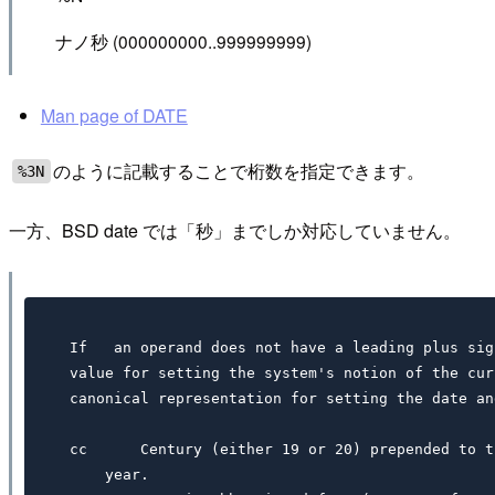
ナノ秒 (000000000..999999999)
Man page of DATE
のように記載することで桁数を指定できます。
%3N
一方、BSD date では「秒」までしか対応していません。
 If   an operand does not have a leading plus sig
 value for setting the system's notion of the cur
 canonical representation for setting the date an
 cc      Century (either 19 or 20) prepended to t
     year.
