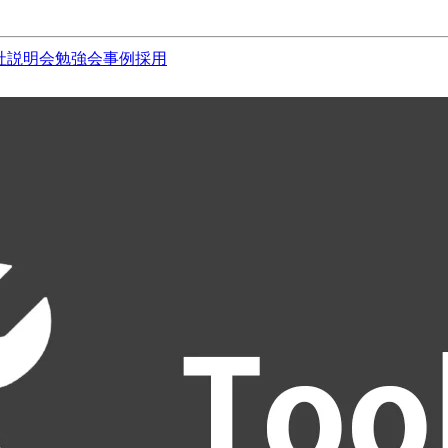
社説明会
勉強会
事例
採用