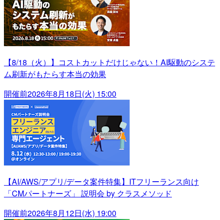
【8/18（火）】コストカットだけじゃない！AI駆動のシステ
ム刷新がもたらす本当の効果
開催前
2026年8月18日(火) 15:00
【AI/AWS/アプリ/データ案件特集】ITフリーランス向け
「CMパートナーズ」 説明会 by クラスメソッド
開催前
2026年8月12日(水) 19:00