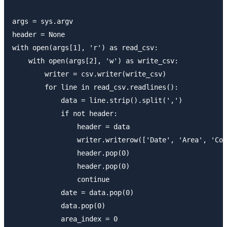
args = sys.argv

header = None

with open(args[1], 'r') as read_csv:

    with open(args[2], 'w') as write_csv:

        writer = csv.writer(write_csv)

        for line in read_csv.readlines():

            data = line.strip().split(',')

            if not header:

                header = data

                writer.writerow(['Date', 'Area', 'Cou
                header.pop(0)

                header.pop(0)

                continue

            date = data.pop(0)

            data.pop(0)

            area_index = 0
