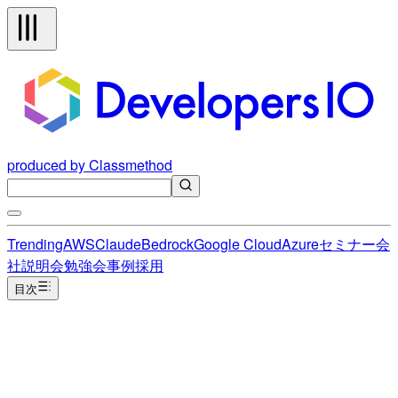
produced by Classmethod
Trending
AWS
Claude
Bedrock
Google Cloud
Azure
セミナー
会
社説明会
勉強会
事例
採用
目次