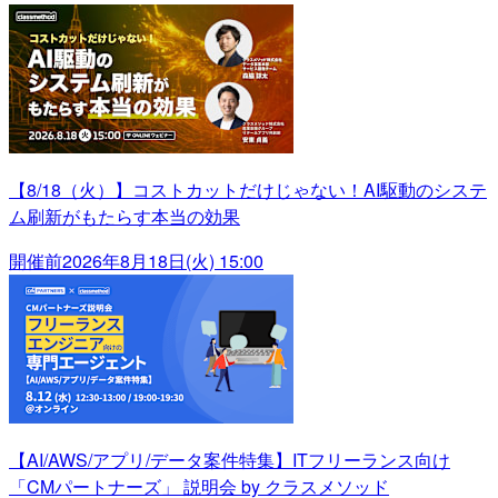
【8/18（火）】コストカットだけじゃない！AI駆動のシステ
ム刷新がもたらす本当の効果
開催前
2026年8月18日(火) 15:00
【AI/AWS/アプリ/データ案件特集】ITフリーランス向け
「CMパートナーズ」 説明会 by クラスメソッド