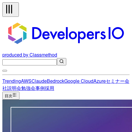
produced by Classmethod
Trending
AWS
Claude
Bedrock
Google Cloud
Azure
セミナー
会
社説明会
勉強会
事例
採用
目次