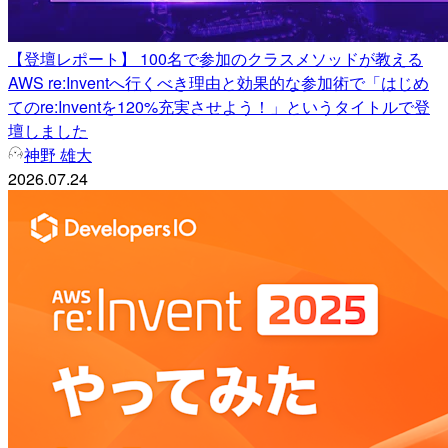
【登壇レポート】 100名で参加のクラスメソッドが教える
AWS re:Inventへ行くべき理由と効果的な参加術で「はじめ
てのre:Inventを120%充実させよう！」というタイトルで登
壇しました
神野 雄大
2026.07.24