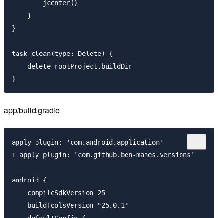
        jcenter()

    }

}

task clean(type: Delete) {

    delete rootProject.buildDir

app/build.gradle
apply plugin: 'com.android.application'

+ apply plugin: 'com.github.ben-manes.versions'

android {

    compileSdkVersion 25

    buildToolsVersion "25.0.1"
