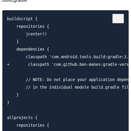
buildscript {

    repositories {

        jcenter()

    }

    dependencies {

        classpath 'com.android.tools.build:gradle:2.2
+        classpath 'com.github.ben-manes:gradle-versi
        // NOTE: Do not place your application depend
        // in the individual module build.gradle file
    }

}

allprojects {

    repositories {
