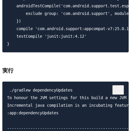
    androidTestCompile('com.android.support.test.espr
        exclude group: 'com.android.support', module:
    })

    compile 'com.android.support:appcompat-v7:25.0.1'

    testCompile 'junit:junit:4.12'

実行
 ./gradlew dependencyUpdates                         
To honour the JVM settings for this build a new JVM w
Incremental java compilation is an incubating feature
:app:dependencyUpdates

-----------------------------------------------------