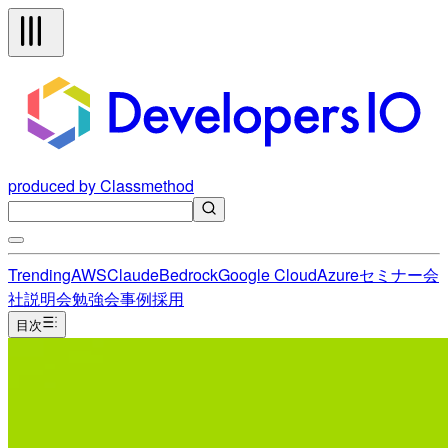
produced by Classmethod
Trending
AWS
Claude
Bedrock
Google Cloud
Azure
セミナー
会
社説明会
勉強会
事例
採用
目次