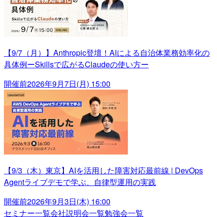
【9/7（月）】Anthropic登壇！AIによる自治体業務効率化の
具体例ーSkillsで広がるClaudeの使い方ー
開催前
2026年9月7日(月) 15:00
【9/3（木）東京】AIを活用した障害対応最前線 | DevOps
Agentライブデモで学ぶ、自律型運用の実践
開催前
2026年9月3日(木) 16:00
セミナー一覧
会社説明会一覧
勉強会一覧