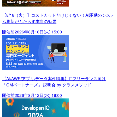
【8/18（火）】コストカットだけじゃない！AI駆動のシステ
ム刷新がもたらす本当の効果
開催前
2026年8月18日(火) 15:00
【AI/AWS/アプリ/データ案件特集】ITフリーランス向け
「CMパートナーズ」 説明会 by クラスメソッド
開催前
2026年8月12日(水) 19:00