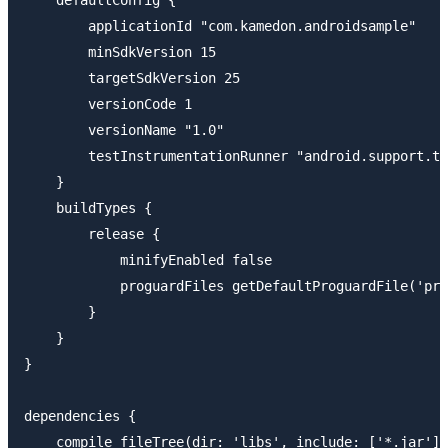
    defaultConfig {

        applicationId "com.kamedon.androidsample"

        minSdkVersion 15

        targetSdkVersion 25

        versionCode 1

        versionName "1.0"

        testInstrumentationRunner "android.support.te
    }

    buildTypes {

        release {

            minifyEnabled false

            proguardFiles getDefaultProguardFile('pro
        }

    }

}

dependencies {

    compile fileTree(dir: 'libs', include: ['*.jar'])
