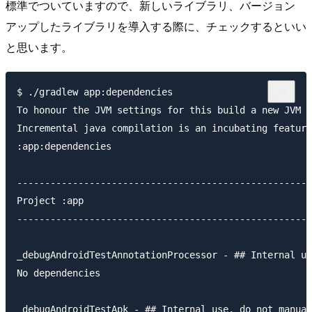
標準でついていますので、新しいライブラリ、バージョン
アップしたライブラリを導入する際に、チェックするといい
と思います。
$ ./gradlew app:dependencies 

To honour the JVM settings for this build a new JVM w
Incremental java compilation is an incubating feature
:app:dependencies

-----------------------------------------------------
Project :app

-----------------------------------------------------
_debugAndroidTestAnnotationProcessor - ## Internal us
No dependencies

_debugAndroidTestApk - ## Internal use, do not manual