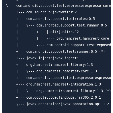
\--- com.android.support.test.espresso:espresso-core:
     +--- com.squareup:javawriter:2.1.1

     +--- com.android.support.test:rules:0.5

     |    \--- com.android.support.test:runner:0.5

     |         +--- junit:junit:4.12

     |         |    \--- org.hamcrest:hamcrest-core:1
     |         \--- com.android.support.test:exposed-
     +--- com.android.support.test:runner:0.5 (*)

     +--- javax.inject:javax.inject:1

     +--- org.hamcrest:hamcrest-library:1.3

     |    \--- org.hamcrest:hamcrest-core:1.3

     +--- com.android.support.test.espresso:espresso-
     +--- org.hamcrest:hamcrest-integration:1.3

     |    \--- org.hamcrest:hamcrest-library:1.3 (*)

     +--- com.google.code.findbugs:jsr305:2.0.1

     \--- javax.annotation:javax.annotation-api:1.2
