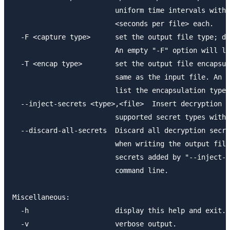
                         uniform time intervals with 
                         <seconds per file> each.

  -F <capture type>      set the output file type; de
                         An empty "-F" option will li
  -T <encap type>        set the output file encapsul
                         same as the input file. An e
                         list the encapsulation types
  --inject-secrets <type>,<file>  Insert decryption s
                         supported secret types with 
  --discard-all-secrets  Discard all decryption secre
                         when writing the output file
                         secrets added by "--inject-s
                         command line.

Miscellaneous:

  -h                     display this help and exit.

  -v                     verbose output.
