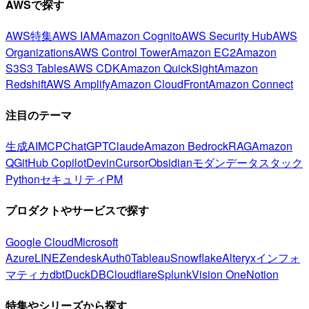
AWSで探す
AWS特集
AWS IAM
Amazon Cognito
AWS Security Hub
AWS
Organizations
AWS Control Tower
Amazon EC2
Amazon
S3
S3 Tables
AWS CDK
Amazon QuickSight
Amazon
Redshift
AWS Amplify
Amazon CloudFront
Amazon Connect
注目のテーマ
生成AI
MCP
ChatGPT
Claude
Amazon Bedrock
RAG
Amazon
Q
GitHub Copilot
Devin
Cursor
Obsidian
モダンデータスタック
Python
セキュリティ
PM
プロダクトやサービスで探す
Google Cloud
Microsoft
Azure
LINE
Zendesk
Auth0
Tableau
Snowflake
Alteryx
インフォ
マティカ
dbt
DuckDB
Cloudflare
Splunk
Vision One
Notion
特集やシリーズから探す