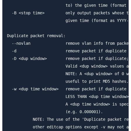
                         to) the given time (format a
  -B <stop time>         only output packets whose ti
                         given time (format as YYYY-M
Duplicate packet removal:

  --novlan               remove vlan info from packet
  -d                     remove packet if duplicate (
  -D <dup window>        remove packet if duplicate; 
                         Valid <dup window> values ar
                         NOTE: A <dup window> of 0 wi
                         useful to print MD5 hashes.

  -w <dup time window>   remove packet if duplicate p
                         LESS THAN <dup time window> 
                         A <dup time window> is speci
                         (e.g. 0.000001).

           NOTE: The use of the 'Duplicate packet rem
           other editcap options except -v may not al