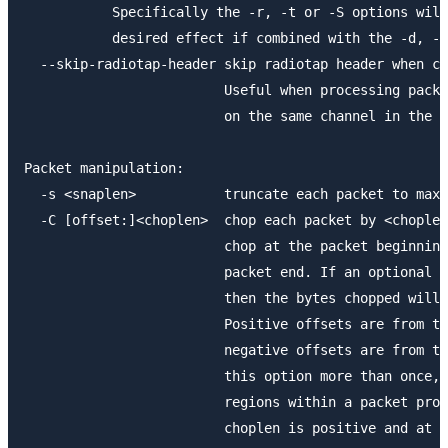
           Specifically the -r, -t or -S options will
           desired effect if combined with the -d, -D
  --skip-radiotap-header skip radiotap header when ch
                         Useful when processing packe
                         on the same channel in the v
Packet manipulation:

  -s <snaplen>           truncate each packet to max.
  -C [offset:]<choplen>  chop each packet by <choplen
                         chop at the packet beginning
                         packet end. If an optional o
                         then the bytes chopped will 
                         Positive offsets are from th
                         negative offsets are from th
                         this option more than once, 
                         regions within a packet prov
                         choplen is positive and at l