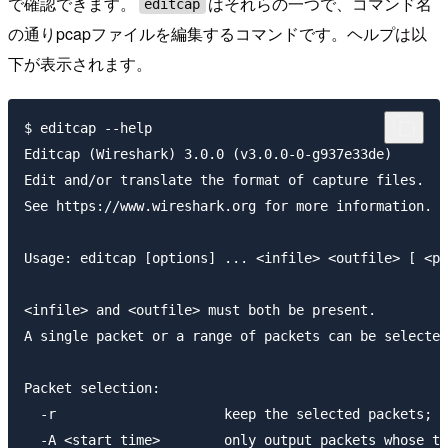
で確認できます。
はそれらの一つで、コマンド名
editcap
の通りpcapファイルを編集するコマンドです。ヘルプは以
下が表示されます。
$ editcap --help

Editcap (Wireshark) 3.0.0 (v3.0.0-0-g937e33de)

Edit and/or translate the format of capture files.

See https://www.wireshark.org for more information.

Usage: editcap [options] ... <infile> <outfile> [ <pa
<infile> and <outfile> must both be present.

A single packet or a range of packets can be selected
Packet selection:

  -r                     keep the selected packets; d
  -A <start time>        only output packets whose ti