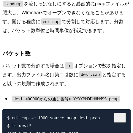
を流しっぱなしにすると必然的にpcapファイルが
tcpdump
肥大し、Wiresharkでオープンできなくなることがありま
す。開ける程度に
で分割して対応します。分割
editcap
は、パケット数単位と時間単位が指定できます。
パケット数
パケット数で分割する場合は
オプションで数を指定し
-c
ます。出力ファイル名は第二引数に
と指定する
dest.cap
と以下の規則で作成されます。
dest_<00000からの通し番号>_YYYYMMDDHHMMSS.pcap
$ editcap -c 1000 source.pcap dest.pcap

$ ls dest*
