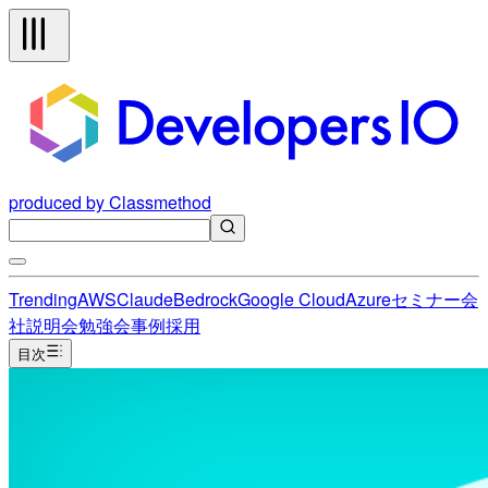
produced by Classmethod
Trending
AWS
Claude
Bedrock
Google Cloud
Azure
セミナー
会
社説明会
勉強会
事例
採用
目次