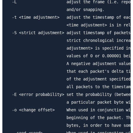
  -L                     adjust the frame (i.e. repor
                         and/or snapping.

  -t <time adjustment>   adjust the timestamp of each
                         <time adjustment> is in rela
  -S <strict adjustment> adjust timestamp of packets 
                         strict chronological increas
                         adjustment> is specified in 
                         values of 0 or 0.000001 bein
                         A negative adjustment value 
                         that each packet's delta tim
                         of the adjustment specified.
                         all packets to the timestamp
  -E <error probability> set the probability (between
                         a particular packet byte wil
  -o <change offset>     When used in conjunction wit
                         beginning of the packet. Thi
                         bytes, in order to have some