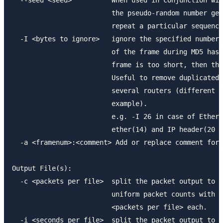
  --seed <seed>          When used in conjunction wit
                         the pseudo-random number gen
                         repeat a particular sequence
  -I <bytes to ignore>   ignore the specified number 
                         of the frame during MD5 hash
                         frame is too short, then the
                         Useful to remove duplicated 
                         several routers (different m
                         example).

                         e.g. -I 26 in case of Ether/
                         ether(14) and IP header(20 -
  -a <framenum>:<comment> Add or replace comment for 
Output File(s):

  -c <packets per file>  split the packet output to d
                         uniform packet counts with a
                         <packets per file> each.

  -i <seconds per file>  split the packet output to d