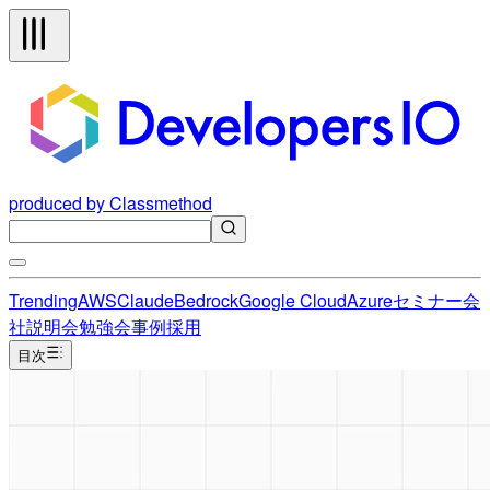
produced by Classmethod
Trending
AWS
Claude
Bedrock
Google Cloud
Azure
セミナー
会
社説明会
勉強会
事例
採用
目次