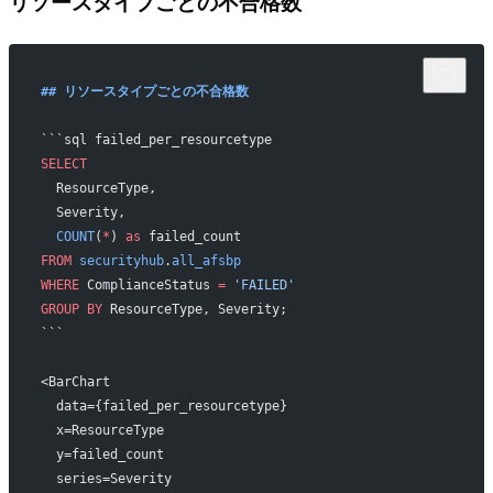
リソースタイプごとの不合格数
## リソースタイプごとの不合格数
```sql failed_per_resourcetype
SELECT
  ResourceType,
  Severity,
  COUNT
(
*
) 
as
 failed_count
FROM
 securityhub
.
all_afsbp
WHERE
 ComplianceStatus 
=
 'FAILED'
GROUP BY
 ResourceType, Severity;
```
<BarChart
  data={failed_per_resourcetype}
  x=ResourceType
  y=failed_count
  series=Severity