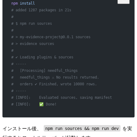
npm
 install
# added 1287 packages in 21s
#
# $ npm run sources
#
# > my-evidence-project@0.0.1 sources
# > evidence sources
#
# ✔ Loading plugins & sources
# -----
#   [Processing] needful_things
#   needful_things ⚠ No results returned.
#   orders ✔ Finished, wrote 10000 rows.
# -----
# [INFO]:    Evaluated sources, saving manifest
# [INFO]:    ✅ Done!
インストール後、
を実
npm run sources && npm run dev