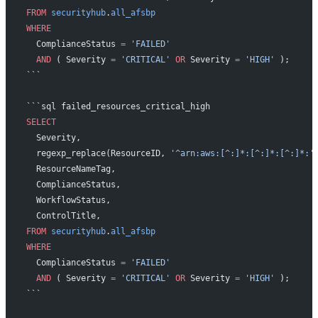
FROM
 securityhub
.
all_afsbp
WHERE
  ComplianceStatus 
=
 'FAILED'
  AND
 ( Severity 
=
 'CRITICAL'
 OR
 Severity 
=
 'HIGH'
 );
```
```sql failed_resources_critical_high
SELECT
  Severity,
  regexp_replace(ResourceID, 
'^arn:aws:[^:]*:[^:]*:[^:]*:'
  ResourceNameTag,
  ComplianceStatus,
  WorkflowStatus,
  ControlTitle,
FROM
 securityhub
.
all_afsbp
WHERE
  ComplianceStatus 
=
 'FAILED'
  AND
 ( Severity 
=
 'CRITICAL'
 OR
 Severity 
=
 'HIGH'
 );
```