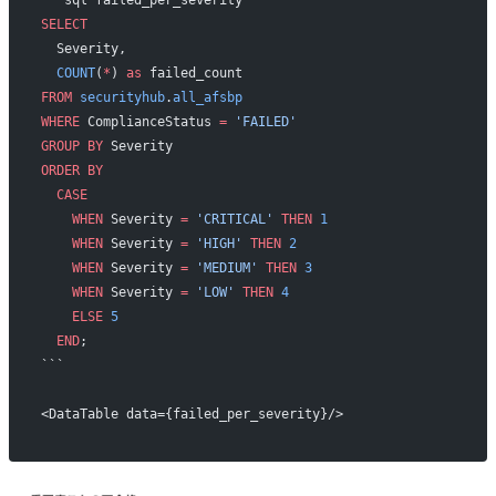
SELECT
  Severity,
  COUNT
(
*
) 
as
 failed_count
FROM
 securityhub
.
all_afsbp
WHERE
 ComplianceStatus 
=
 'FAILED'
GROUP BY
 Severity
ORDER BY
  CASE
    WHEN
 Severity 
=
 'CRITICAL'
 THEN
 1
    WHEN
 Severity 
=
 'HIGH'
 THEN
 2
    WHEN
 Severity 
=
 'MEDIUM'
 THEN
 3
    WHEN
 Severity 
=
 'LOW'
 THEN
 4
    ELSE
 5
  END
;
```
<DataTable data={failed_per_severity}/>