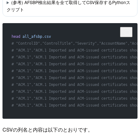
(参考) AFSBP検出結果を全て取得してCSV保存するPythonス
クリプト
head
 all_afsbp.csv
# "ControlID","ControlTitle","Severity","AccountName","Acc
# "ACM.1","ACM.1 Imported and ACM-issued certificates shou
# "ACM.1","ACM.1 Imported and ACM-issued certificates shou
# "ACM.1","ACM.1 Imported and ACM-issued certificates shou
# "ACM.1","ACM.1 Imported and ACM-issued certificates shou
# "ACM.1","ACM.1 Imported and ACM-issued certificates shou
# "ACM.1","ACM.1 Imported and ACM-issued certificates shou
# "ACM.1","ACM.1 Imported and ACM-issued certificates shou
# "ACM.1","ACM.1 Imported and ACM-issued certificates shou
# "ACM.1","ACM.1 Imported and ACM-issued certificates shou
CSVの列名と内容は以下のとおりです。