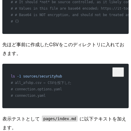
# # It should *not* be source controlled, as it likely con
# # Values in this file are base64 encoded; https://it-too
# # Base64 is NOT encryption, and should not be treated as
# {}
先ほど事前に作成したCSVをこのディレクトリに入れてお
きます。
ls
 -1
 sources/securityhub
# all_afsbp.csv ← CSVを投下した
# connection.options.yaml
# connection.yaml
表示テストとして
に以下テキストを加え
pages/index.md
ます。