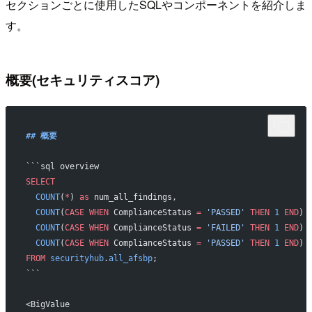
セクションごとに使用したSQLやコンポーネントを紹介しま
す。
概要(セキュリティスコア)
## 概要
```sql overview
SELECT
  COUNT
(
*
) 
as
 num_all_findings,
  COUNT
(
CASE
 WHEN
 ComplianceStatus 
=
 'PASSED'
 THEN
 1
 END
) 
  COUNT
(
CASE
 WHEN
 ComplianceStatus 
=
 'FAILED'
 THEN
 1
 END
) 
  COUNT
(
CASE
 WHEN
 ComplianceStatus 
=
 'PASSED'
 THEN
 1
 END
) 
FROM
 securityhub
.
all_afsbp
;
```
<BigValue