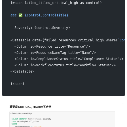
{#each failed_titles_critical_high as control}
### ✅️️️ {control.ControlTitle}
-
 Severity: {control.Severity}
<DataTable data={failed_resources_critical_high.where(
`Con
  <Column id=Resource title="Resource"/>
  <Column id=ResourceNameTag title="Name"/>
  <Column id=ComplianceStatus title="Compliance Status"/>
  <Column id=WorkflowStatus title="Workflow Status"/>
</DataTable>
{/each}