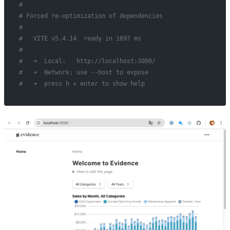
#
# Forced re-optimization of dependencies
#
#   VITE v5.4.14  ready in 1697 ms
#
#   ➜  Local:   http://localhost:3000/
#   ➜  Network: use --host to expose
#   ➜  press h + enter to show help