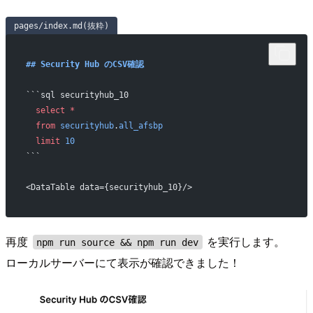
pages/index.md(抜粋)
## Security Hub のCSV確認
```sql securityhub_10
  select
 *
  from
 securityhub
.
all_afsbp
  limit
 10
```
<DataTable data={securityhub_10}/>
再度
を実行します。
npm run source && npm run dev
ローカルサーバーにて表示が確認できました！