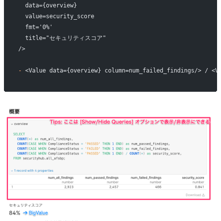
  data={overview}
  value=security_score
  fmt='0%'
  title="セキュリティスコア"
/>
-
 <Value data={overview} column=num_failed_findings/> /