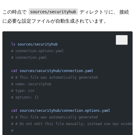
この時点で
ディレクトリに、 接続
sources/securityhub
に必要な設定ファイルが自動生成されています。
ls
 sources/securityhub
# connection.options.yaml
# connection.yaml
cat
 sources/securityhub/connection.yaml
# # This file was automatically generated
# name: securityhub
# type: csv
# options: {}
cat
 sources/securityhub/connection.options.yaml
# # This file was automatically generated
# # Do not edit this file manually; instead use npx eviden
#