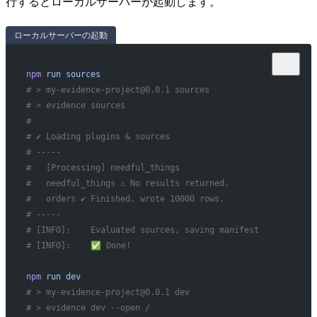
行するとローカルサーバーが起動します。
ローカルサーバーの起動
npm
 run
 sources
# > my-evidence-project@0.0.1 sources
# > evidence sources
#
# ✔ Loading plugins & sources
# -----
#   [Processing] needful_things
#   needful_things ⚠ No results returned.
#   orders ✔ Finished, wrote 10000 rows.
# -----
# [INFO]:    Evaluated sources, saving manifest
# [INFO]:    ✅ Done!
npm
 run
 dev
# > my-evidence-project@0.0.1 dev
# > evidence dev --open /