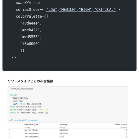
  swapXY=true
  seriesOrder={[
"LOW","MEDIUM","HIGH","CRITICAL"
]}
  colorPalette={[
    '#8deeee',
    '#eeb422',
    '#cd5555',
    '#8b0000',
    ]}
/>