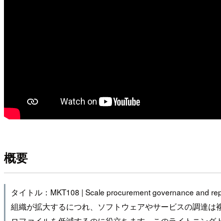
概要
タイトル：MKT108 | Scale procurement governance and report
組織が拡大するにつれ、ソフトウェアやサービスの調達は
ロファイルを低減するのに役立ちます。このライトニングトークでは