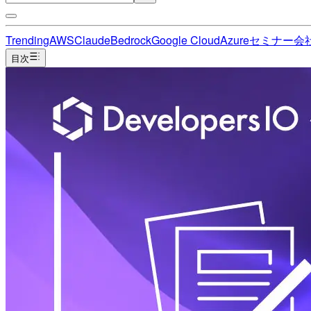
Trending
AWS
Claude
Bedrock
Google Cloud
Azure
セミナー
会
目次