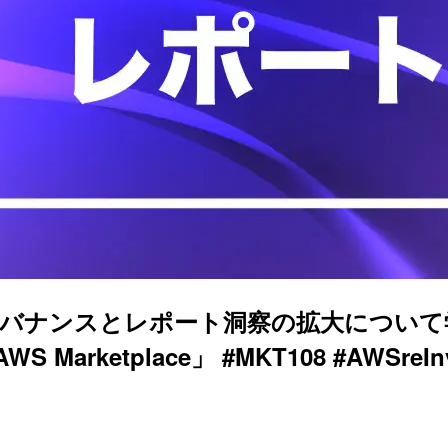
達ガバナンスとレポート洞察の拡大について学べる L
in AWS Marketplace」 #MKT108 #AWSreIn