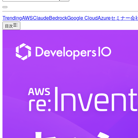
Trending
AWS
Claude
Bedrock
Google Cloud
Azure
セミナー
会
目次