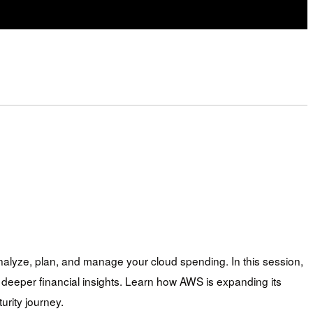
nalyze, plan, and manage your cloud spending. In this session,
 deeper financial insights. Learn how AWS is expanding its
rity journey.