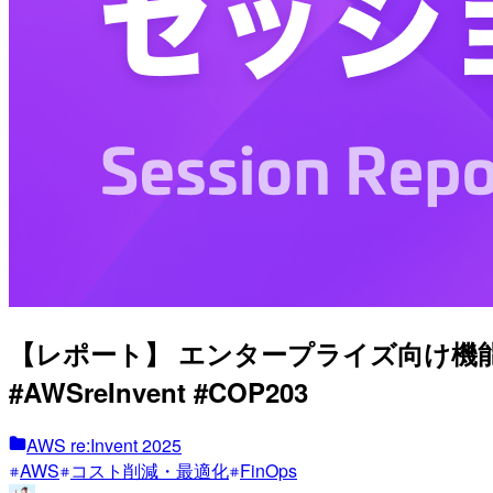
【レポート】 エンタープライズ向け機能が充実！ 
#AWSreInvent #COP203
AWS re:Invent 2025
AWS
コスト削減・最適化
FinOps