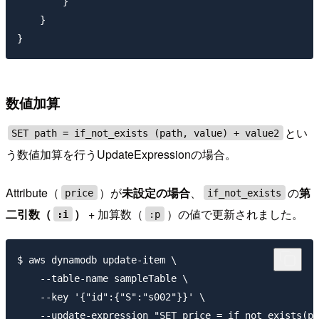
        }

    }

数値加算
とい
SET path = if_not_exists (path, value) + value2
う数値加算を行うUpdateExpressionの場合。
Attribute（
）が
未設定の場合
、
の
第
price
if_not_exists
二引数（
）
+ 加算数（
）の値で更新されました。
:i
:p
$ aws dynamodb update-item \

    --table-name sampleTable \

    --key '{"id":{"S":"s002"}}' \

    --update-expression "SET price = if_not_exists(pr