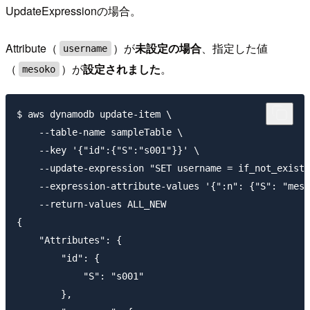
UpdateExpressionの場合。
Attribute（
）が
未設定の場合
、指定した値
username
（
）が
設定されました
。
mesoko
$ aws dynamodb update-item \

    --table-name sampleTable \

    --key '{"id":{"S":"s001"}}' \

    --update-expression "SET username = if_not_exists
    --expression-attribute-values '{":n": {"S": "meso
    --return-values ALL_NEW

{

    "Attributes": {

        "id": {

            "S": "s001"

        },
