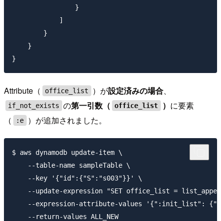
                }

            ]

        }

    }

Attribute（
）が
設定済みの場合
、
office_list
の
第一引数（
）
に要素
if_not_exists
office_list
（
）が追加されました。
:e
$ aws dynamodb update-item \

    --table-name sampleTable \

    --key '{"id":{"S":"s003"}}' \

    --update-expression "SET office_list = list_appen
    --expression-attribute-values '{":init_list": {"L
    --return-values ALL_NEW
