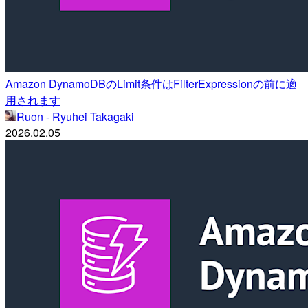
Amazon DynamoDBのLimit条件はFilterExpressionの前に適
用されます
Ruon - Ryuhei Takagaki
2026.02.05