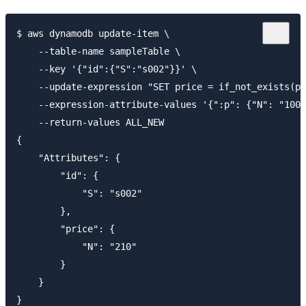
$ aws dynamodb update-item \

    --table-name sampleTable \

    --key '{"id":{"S":"s002"}}' \

    --update-expression "SET price = if_not_exists(pr
    --expression-attribute-values '{":p": {"N": "100"
    --return-values ALL_NEW

{

    "Attributes": {

        "id": {

            "S": "s002"

        },

        "price": {

            "N": "210"

        }

    }
