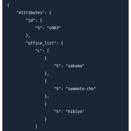
{

    "Attributes": {

        "id": {

            "S": "s003"

        },

        "office_list": {

            "L": [

                {

                    "S": "sakuma"

                },

                {

                    "S": "iwamoto-cho"

                },

                {

                    "S": "hibiya"

                }

            ]
