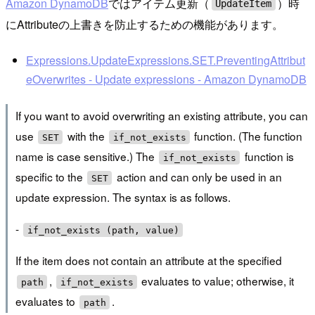
Amazon DynamoDB
ではアイテム更新（
）時
UpdateItem
にAttributeの上書きを防止するための機能があります。
Expressions.UpdateExpressions.SET.PreventingAttribut
eOverwrites - Update expressions - Amazon DynamoDB
If you want to avoid overwriting an existing attribute, you can
use
with the
function. (The function
SET
if_not_exists
name is case sensitive.) The
function is
if_not_exists
specific to the
action and can only be used in an
SET
update expression. The syntax is as follows.
-
if_not_exists (path, value)
If the item does not contain an attribute at the specified
,
evaluates to value; otherwise, it
path
if_not_exists
evaluates to
.
path