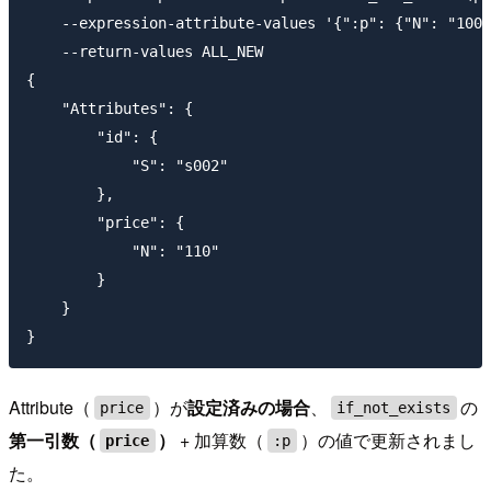
    --expression-attribute-values '{":p": {"N": "100"
    --return-values ALL_NEW

{

    "Attributes": {

        "id": {

            "S": "s002"

        },

        "price": {

            "N": "110"

        }

    }

Attribute（
）が
設定済みの場合
、
の
price
if_not_exists
第一引数（
）
+ 加算数（
）の値で更新されまし
price
:p
た。