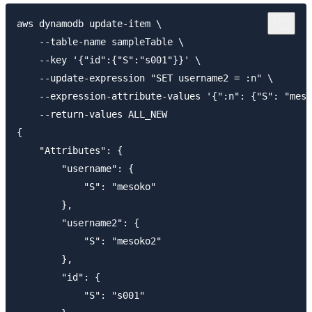
aws dynamodb update-item \

    --table-name sampleTable \

    --key '{"id":{"S":"s001"}}' \

    --update-expression "SET username2 = :n" \

    --expression-attribute-values '{":n": {"S": "meso
    --return-values ALL_NEW

{

    "Attributes": {

        "username": {

            "S": "mesoko"

        },

        "username2": {

            "S": "mesoko2"

        },

        "id": {

            "S": "s001"
