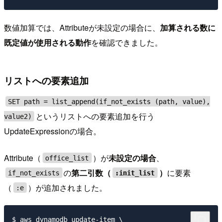
数値加算では、Attributeが未設定の場合に、
加算される数に
既定値が使用される動作
を確認できました。
リストへの要素追加
SET path = list_append(if_not_exists (path, value),
というリストへの要素追加を行う
value2)
UpdateExpressionの場合。
Attribute（
）が
未設定の場合
、
office_list
の
第二引数（
）
に要素
if_not_exists
:init_list
（
）が追加されました。
:e
$ aws dynamodb update-item \
