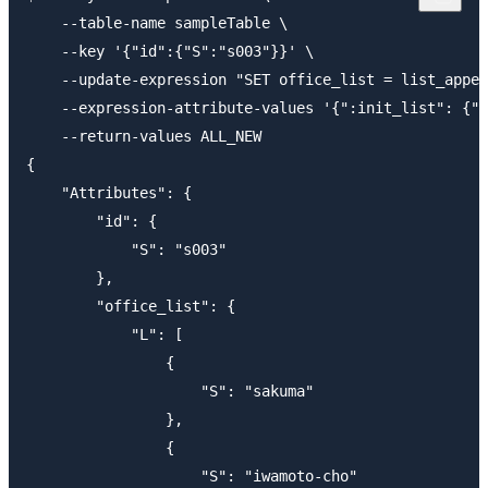
    --table-name sampleTable \

    --key '{"id":{"S":"s003"}}' \

    --update-expression "SET office_list = list_appen
    --expression-attribute-values '{":init_list": {"L
    --return-values ALL_NEW

{

    "Attributes": {

        "id": {

            "S": "s003"

        },

        "office_list": {

            "L": [

                {

                    "S": "sakuma"

                },

                {

                    "S": "iwamoto-cho"
