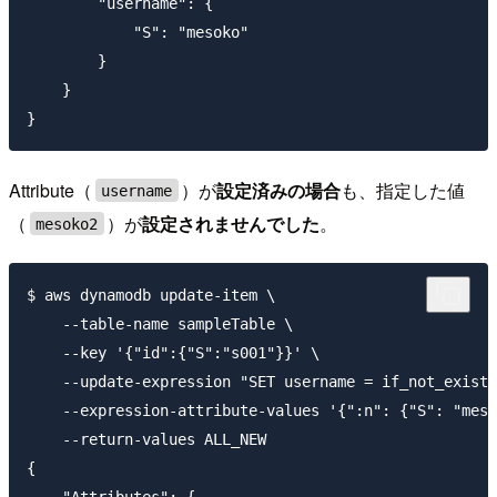
        "username": {

            "S": "mesoko"

        }

    }

Attribute（
）が
設定済みの場合
も、指定した値
username
（
）が
設定されませんでした
。
mesoko2
$ aws dynamodb update-item \

    --table-name sampleTable \

    --key '{"id":{"S":"s001"}}' \

    --update-expression "SET username = if_not_exists
    --expression-attribute-values '{":n": {"S": "meso
    --return-values ALL_NEW

{
