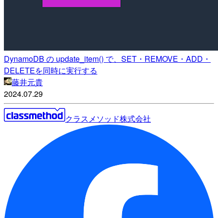
DynamoDB の update_item() で、SET・REMOVE・ADD・
DELETEを同時に実行する
藤井元貴
2024.07.29
クラスメソッド株式会社