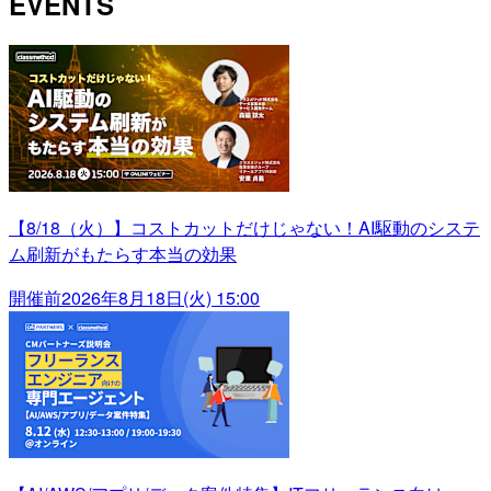
EVENTS
【8/18（火）】コストカットだけじゃない！AI駆動のシステ
ム刷新がもたらす本当の効果
開催前
2026年8月18日(火) 15:00