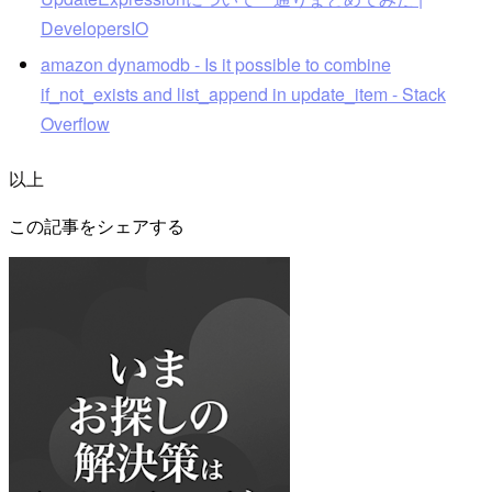
DevelopersIO
amazon dynamodb - Is it possible to combine
if_not_exists and list_append in update_item - Stack
Overflow
以上
この記事をシェアする