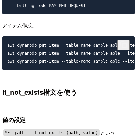
アイテム作成。
aws dynamodb put-item --table-name sampleTable --item
aws dynamodb put-item --table-name sampleTable --item
if_not_exists構文を使う
値の設定
という
SET path = if_not_exists (path, value)