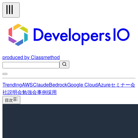
produced by Classmethod
Trending
AWS
Claude
Bedrock
Google Cloud
Azure
セミナー
会
社説明会
勉強会
事例
採用
目次