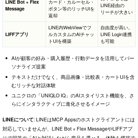
LINE Bot + Flex
カード・カルーセル・
LINE経由の
Message
ボタン等のリッチUIを
リーチが大きい
返却
LINE内WebViewでフ
自由度が高い。
LIFFアプリ
ルカスタムのAIチャッ
LINE Login連携
トUIを構築
も可能
AIが顧客の好み・購入履歴・行動データを活用してパー
ソナライズ提案
テキストだけでなく、商品画像・比較表・カートUIを含
むリッチな対話体験
ユニクロの「UNIQLO IQ」のAIスタイリスト機能を、さ
らにインタラクティブに進化させるイメージ
LINEについて
: LINEはMCP Appsのホストクライアントには
対応していませんが、LINE Bot + Flex MessageやLIFFアプ
リで同等の「AIと対話しながら商品を選べる」体験を構築で