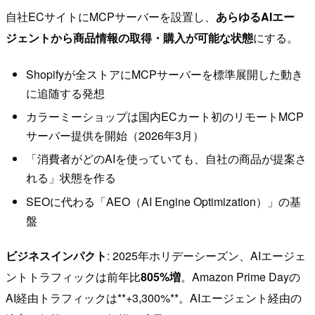
自社ECサイトにMCPサーバーを設置し、
あらゆるAIエー
ジェントから商品情報の取得・購入が可能な状態
にする。
Shopifyが全ストアにMCPサーバーを標準展開した動き
に追随する発想
カラーミーショップは国内ECカート初のリモートMCP
サーバー提供を開始（2026年3月）
「消費者がどのAIを使っていても、自社の商品が提案さ
れる」状態を作る
SEOに代わる「AEO（AI Engine Optimization）」の基
盤
ビジネスインパクト
: 2025年ホリデーシーズン、AIエージェ
ントトラフィックは前年比
805%増
。Amazon Prime Dayの
AI経由トラフィックは**+3,300%**。AIエージェント経由の