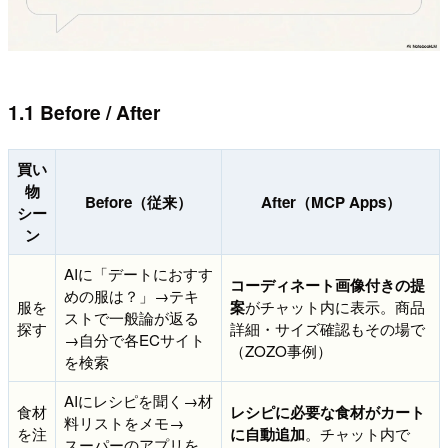
1.1 Before / After
買い
物
Before（従来）
After（MCP Apps）
シー
ン
AIに「デートにおすす
コーディネート画像付きの提
めの服は？」→テキ
服を
案
がチャット内に表示。商品
ストで一般論が返る
探す
詳細・サイズ確認もその場で
→自分で各ECサイト
（ZOZO事例）
を検索
AIにレシピを聞く→材
食材
レシピに必要な食材がカート
料リストをメモ→
を注
に自動追加
。チャット内で
スーパーのアプリを