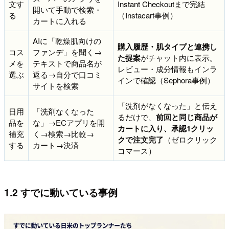
文す
Instant Checkoutまで完結
開いて手動で検索・
る
（Instacart事例）
カートに入れる
AIに「乾燥肌向けの
購入履歴・肌タイプと連携し
コス
ファンデ」を聞く→
た提案
がチャット内に表示。
メを
テキストで商品名が
レビュー・成分情報もインラ
選ぶ
返る→自分で口コミ
インで確認（Sephora事例）
サイトを検索
「洗剤がなくなった」と伝え
日用
「洗剤なくなった
るだけで、
前回と同じ商品が
品を
な」→ECアプリを開
カートに入り、承認1クリッ
補充
く→検索→比較→
クで注文完了
（ゼロクリック
する
カート→決済
コマース）
1.2 すでに動いている事例