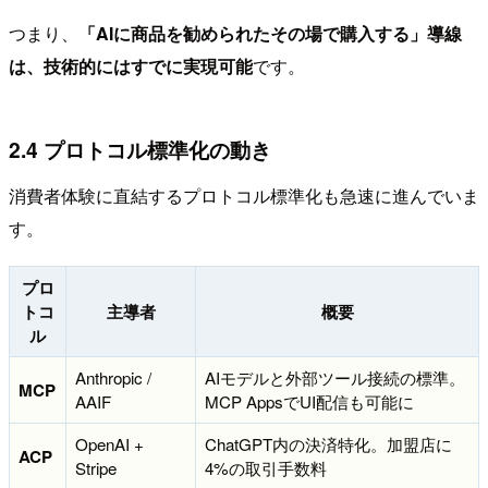
つまり、
「AIに商品を勧められたその場で購入する」導線
は、技術的にはすでに実現可能
です。
2.4 プロトコル標準化の動き
消費者体験に直結するプロトコル標準化も急速に進んでいま
す。
プロ
トコ
主導者
概要
ル
Anthropic /
AIモデルと外部ツール接続の標準。
MCP
AAIF
MCP AppsでUI配信も可能に
OpenAI +
ChatGPT内の決済特化。加盟店に
ACP
Stripe
4%の取引手数料