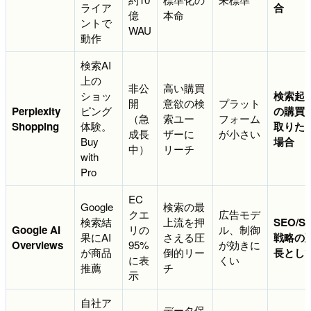
ライア
合
億
本命
ントで
WAU
動作
検索AI
上の
非公
高い購買
ショッ
検索起
開
意欲の検
プラット
Perplexity
ピング
の購買
（急
索ユー
フォーム
Shopping
体験。
取りた
成長
ザーに
が小さい
Buy
場合
中）
リーチ
with
Pro
EC
Google
検索の最
クエ
広告モデ
検索結
上流を押
SEO/S
Google AI
リの
ル、制御
果にAI
さえる圧
戦略の
Overviews
95%
が効きに
が商品
倒的リー
長とし
に表
くい
推薦
チ
示
自社ア
データ保