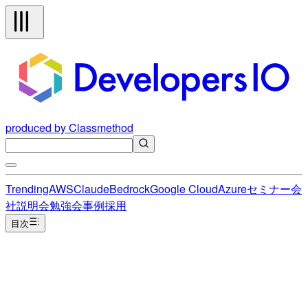
produced by Classmethod
Trending
AWS
Claude
Bedrock
Google Cloud
Azure
セミナー
会
社説明会
勉強会
事例
採用
目次