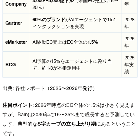
3,000〜5,000億ドル
（米国EC売上の15〜
Company
年
25%）
60%のブランド
がAIエージェントで1to1
2028
Gartner
インタラクションを実現
年
2026
eMarketer
AI駆動EC売上はEC全体の
1.5%
年
2025
AI予算の15%をエージェントに割り当
BCG
年実
て、約1/3が本番運用中
績
出典: 各社レポート（2025〜2026年発行）
注目ポイント
: 2026年時点のEC全体の1.5%は小さく見えま
すが、Bainは2030年に15〜25%まで成長すると予測してい
ます。典型的な
S字カーブの立ち上がり期
にあるということ
です。