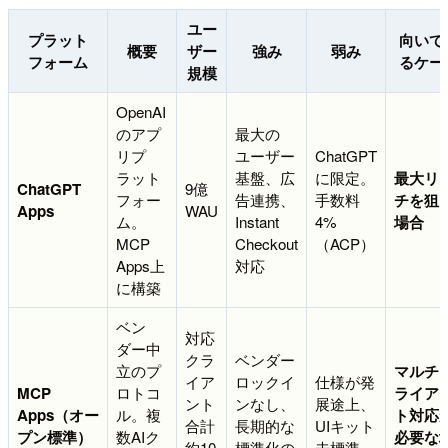
ユー
プラット
向いて
概要
ザー
強み
弱み
フォーム
るケー
規模
OpenAI
のアプ
最大の
リプ
ユーザー
ChatGPT
ラット
基盤、広
に限定。
最大リ
ChatGPT
9億
フォー
告連携、
手数料
チを狙
Apps
WAU
ム。
Instant
4%
場合
MCP
Checkout
（ACP）
Apps上
対応
に構築
ベン
対応
ダー中
クラ
ベンダー
立のプ
マルチ
イア
ロックイ
仕様が発
MCP
ロトコ
ライア
ント
ンなし、
展途上、
Apps（オー
ル。複
ト対応
合計
長期的な
UIキット
プン標準）
数AIク
必要な
約10
標準化の
未標準