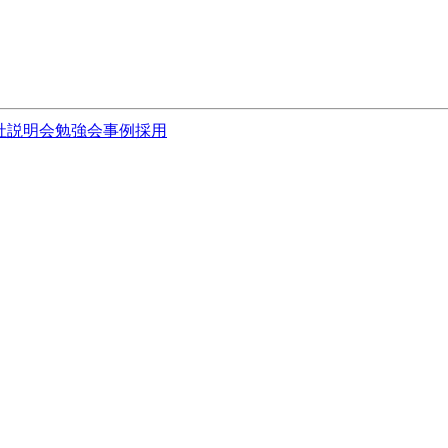
社説明会
勉強会
事例
採用