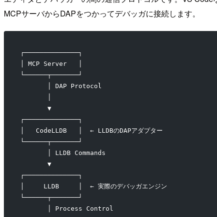
MCPサーバからDAPをつかってデバッガに接続します。
┌──────────────┐
│ MCP Server   │
└──────┬───────┘
       │ DAP Protocol
       │
       ▼
┌──────────────┐
│   CodeLLDB   │  ← LLDBのDAPアダプター
└──────┬───────┘
       │ LLDB Commands
       ▼
┌──────────────┐
│     LLDB     │  ← 実際のデバッガエンジン
└──────┬───────┘
       │ Process Control