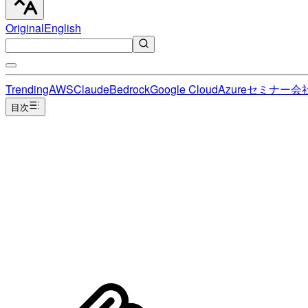
Original
English
Trending
AWS
Claude
Bedrock
Google Cloud
Azure
セミナー
会
目次