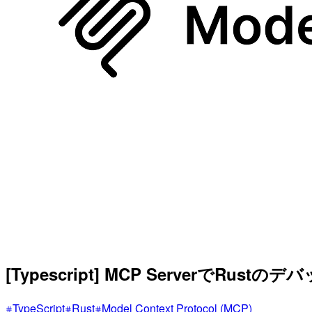
[Typescript] MCP ServerでRustの
TypeScript
Rust
Model Context Protocol (MCP)