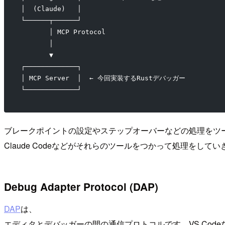
│  (Claude)   │
└──────┬──────┘
       │ MCP Protocol
       │
       ▼
┌─────────────┐
│ MCP Server  │  ← 今回実装するRustデバッガー
└─────────────┘
ブレークポイントの設定やステップオーバーなどの処理をツ
Claude Codeなどがそれらのツールをつかって処理をしてい
Debug Adapter Protocol (DAP)
DAP
は、
エディタとデバッガーの間の通信プロトコルです。VS Cod