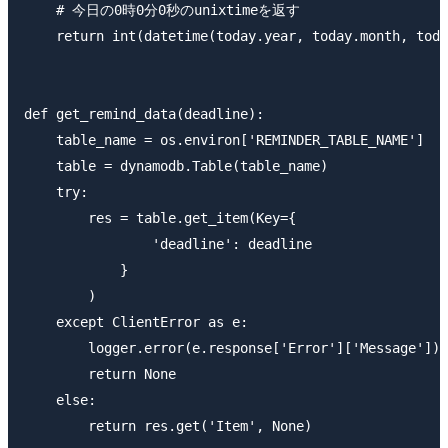
    # 今日の0時0分0秒のunixtimeを返す

    return int(datetime(today.year, today.month, toda
def get_remind_data(deadline):

    table_name = os.environ['REMINDER_TABLE_NAME']

    table = dynamodb.Table(table_name)

    try:

        res = table.get_item(Key={

                'deadline': deadline

            }

        )

    except ClientError as e:

        logger.error(e.response['Error']['Message'])

        return None

    else:

        return res.get('Item', None)
