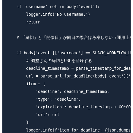
    if 'username' not in body['event']:

        logger.info('No username.')

        return

    # 「締切」と「開催日」が同日の場合は考慮しない（運用上な
    if body['event']['username'] == SLACK_WORKFLOW_US
        # 調整さんの締切とURLを登録する

        deadline_timestamp = parse_timestamp_for_dead
        url = parse_url_for_deadline(body['event']['t
        item = {

            'deadline': deadline_timestamp,

            'type': 'deadline',

            'expiration': deadline_timestamp + 60
            'url': url

        }

        logger.info(f'item for deadline: {json.dumps(