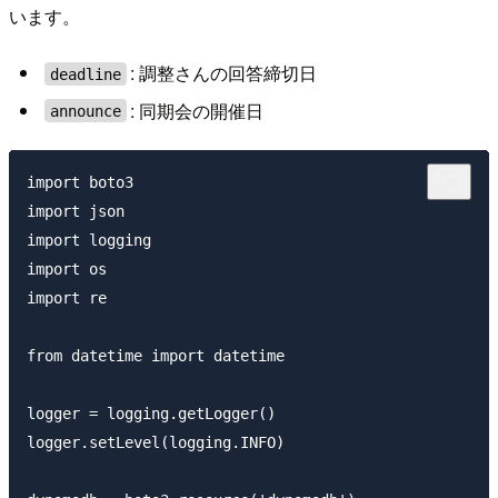
います。
: 調整さんの回答締切日
deadline
: 同期会の開催日
announce
import boto3

import json

import logging

import os

import re

from datetime import datetime

logger = logging.getLogger()

logger.setLevel(logging.INFO)
