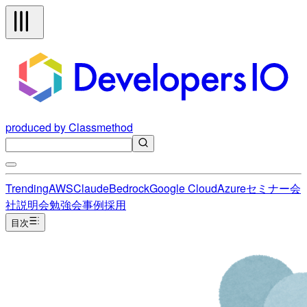
produced by Classmethod
Trending
AWS
Claude
Bedrock
Google Cloud
Azure
セミナー
会
社説明会
勉強会
事例
採用
目次