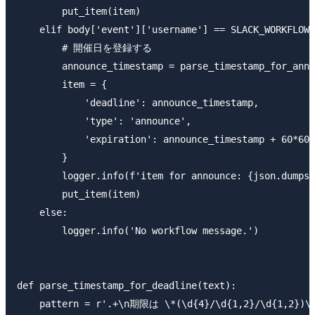
        put_item(item)

    elif body['event']['username'] == SLACK_WORKFLOW_
        # 開催日を登録する

        announce_timestamp = parse_timestamp_for_anno
        item = {

            'deadline': announce_timestamp,

            'type': 'announce',

            'expiration': announce_timestamp + 60
        }

        logger.info(f'item for announce: {json.dumps(
        put_item(item)

    else:

        logger.info('No workflow message.')

def parse_timestamp_for_deadline(text):

    pattern = r'.+\n期限は \*(\d{4}/\d{1,2}/\d{1,2})