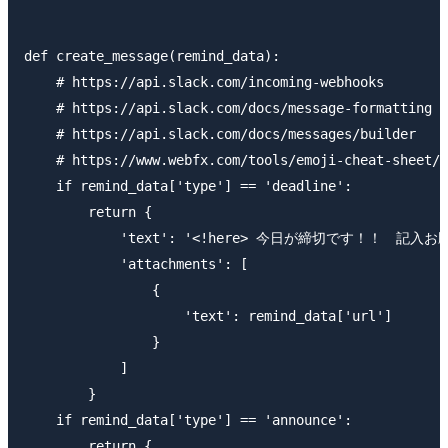
def create_message(remind_data):

    # https://api.slack.com/incoming-webhooks

    # https://api.slack.com/docs/message-formatting

    # https://api.slack.com/docs/messages/builder

    # https://www.webfx.com/tools/emoji-cheat-sheet/

    if remind_data['type'] == 'deadline':

        return {

            'text': '<!here> 今日が締切です！！　記入お
            'attachments': [

                {

                    'text': remind_data['url']

                }

            ]

        }

    if remind_data['type'] == 'announce':

        return {
