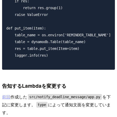
    if res:

        return res.group(1)

    raise ValueError

def put_item(item):

    table_name = os.environ['REMINDER_TABLE_NAME']

    table = dynamodb.Table(table_name)

    res = table.put_item(Item=item)

    logger.info(res)

告知するLambdaを変更する
前回
作成した
を下
src/notify_deadline_message/app.py
記に変更します。
によって通知文面を変更していま
type
す。