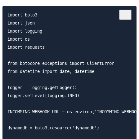
import boto3

import json

import logging

import os

import requests

from botocore.exceptions import ClientError

from datetime import date, datetime

logger = logging.getLogger()

logger.setLevel(logging.INFO)

INCOMMING_WEBHOOK_URL = os.environ['INCOMMING_WEBHOOK
dynamodb = boto3.resource('dynamodb')
