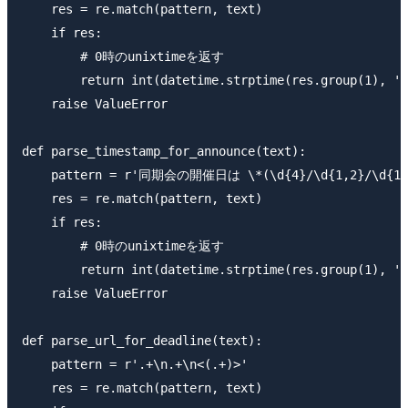
    res = re.match(pattern, text)

    if res:

        # 0時のunixtimeを返す

        return int(datetime.strptime(res.group(1), '%
    raise ValueError

def parse_timestamp_for_announce(text):

    pattern = r'同期会の開催日は \*(\d{4}/\d{1,2}/\d{1,
    res = re.match(pattern, text)

    if res:

        # 0時のunixtimeを返す

        return int(datetime.strptime(res.group(1), '%
    raise ValueError

def parse_url_for_deadline(text):

    pattern = r'.+\n.+\n<(.+)>'

    res = re.match(pattern, text)
