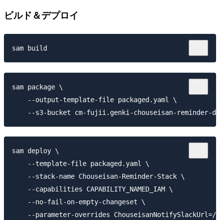
ビルド＆デプロイ
sam package \

    --output-template-file packaged.yaml \

sam deploy \

    --template-file packaged.yaml \

    --stack-name Chouseisan-Reminder-Stack \

    --capabilities CAPABILITY_NAMED_IAM \

    --no-fail-on-empty-changeset \
