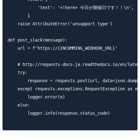
            'text': '<!here> 今日が開催日です！！\n',

        }

    raise AttributeError('unsupport type')

def post_slack(message):

    url = f'https://{INCOMMING_WEBHOOK_URL}'

    # http://requests-docs-ja.readthedocs.io/en/lates
    try:

        response = requests.post(url, data=json.dumps
    except requests.exceptions.RequestException as e:

        logger.error(e)

    else:

        logger.info(response.status_code)
