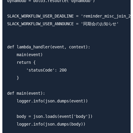
dynamodb = boto3.resource('dynamodb')

SLACK_WORKFLOW_USER_DEADLINE = 'reminder_misc_join_20
SLACK_WORKFLOW_USER_ANNOUNCE = '同期会のお知らせ'

def lambda_handler(event, context):

    main(event)

    return {

        'statusCode': 200

    }

def main(event):

    logger.info(json.dumps(event))

    body = json.loads(event['body'])

    logger.info(json.dumps(body))
