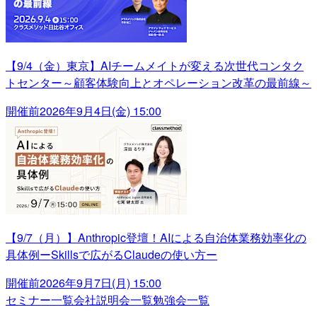
【9/4（金）東京】AIチームメイトが変える次世代コンタク
トセンター～顧客体験向上とオペレーション改革の最前線～
開催前
2026年9月4日(金) 15:00
【9/7（月）】Anthropic登壇！AIによる自治体業務効率化の
具体例ーSkillsで広がるClaudeの使い方ー
開催前
2026年9月7日(月) 15:00
セミナー一覧
会社説明会一覧
勉強会一覧