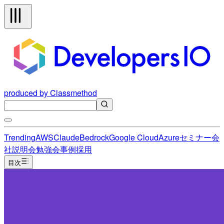
produced by Classmethod
Trending
AWS
Claude
Bedrock
Google Cloud
Azure
セミナー
会
社説明会
勉強会
事例
採用
目次