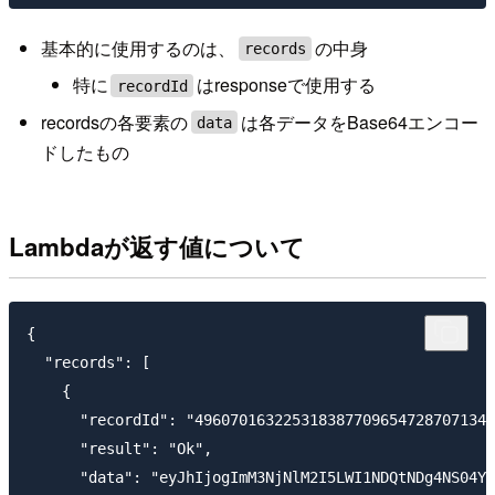
基本的に使用するのは、
の中身
records
特に
はresponseで使用する
recordId
recordsの各要素の
は各データをBase64エンコー
data
ドしたもの
Lambdaが返す値について
{

  "records": [

    {

      "recordId": "4960701632253183877096547287071348
      "result": "Ok",

      "data": "eyJhIjogImM3NjNlM2I5LWI1NDQtNDg4NS04YW