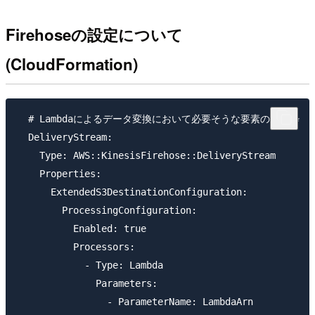
Firehoseの設定について
(CloudFormation)
  # Lambdaによるデータ変換において必要そうな要素のみ抜粋

  DeliveryStream:

    Type: AWS::KinesisFirehose::DeliveryStream

    Properties:

      ExtendedS3DestinationConfiguration:

        ProcessingConfiguration:

          Enabled: true

          Processors:

            - Type: Lambda

              Parameters:

                - ParameterName: LambdaArn
