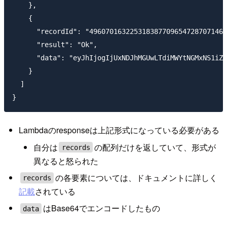
    },

    {

      "recordId": "4960701632253183877096547287071469
      "result": "Ok",

      "data": "eyJhIjogIjUxNDJhMGUwLTdiMWYtNGMxNS1iZj
    }

  ]

Lambdaのresponseは上記形式になっている必要がある
自分は
の配列だけを返していて、形式が
records
異なると怒られた
の各要素については、ドキュメントに詳しく
records
記載
されている
はBase64でエンコードしたもの
data