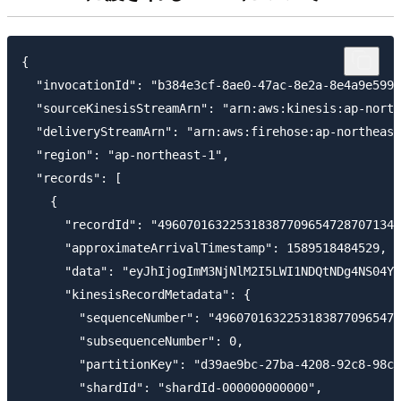
{

  "invocationId": "b384e3cf-8ae0-47ac-8e2a-8e4a9e5994
  "sourceKinesisStreamArn": "arn:aws:kinesis:ap-north
  "deliveryStreamArn": "arn:aws:firehose:ap-northeast
  "region": "ap-northeast-1",

  "records": [

    {

      "recordId": "4960701632253183877096547287071348
      "approximateArrivalTimestamp": 1589518484529,

      "data": "eyJhIjogImM3NjNlM2I5LWI1NDQtNDg4NS04YW
      "kinesisRecordMetadata": {

        "sequenceNumber": "49607016322531838770965472
        "subsequenceNumber": 0,

        "partitionKey": "d39ae9bc-27ba-4208-92c8-98c6
        "shardId": "shardId-000000000000",
