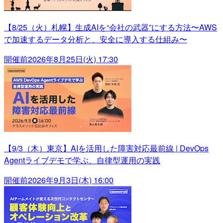
【8/25（火）札幌】生成AIを“会社の武器”にする方法〜AWS
で加速するデータ分析と、安全に導入する仕組み〜
開催前
2026年8月25日(火) 17:30
【9/3（木）東京】AIを活用した障害対応最前線 | DevOps
Agentライブデモで学ぶ、自律型運用の実践
開催前
2026年9月3日(木) 16:00