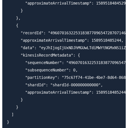
        "approximateArrivalTimestamp": 1589518484529

      }

    },

    {

      "recordId": "4960701632253183877096547287071469
      "approximateArrivalTimestamp": 1589518485244,

      "data": "eyJhIjogIjUxNDJhMGUwLTdiMWYtNGMxNS1iZj
      "kinesisRecordMetadata": {

        "sequenceNumber": "49607016322531838770965472
        "subsequenceNumber": 0,

        "partitionKey": "75c67f74-41be-4be7-8d64-8687
        "shardId": "shardId-000000000000",

        "approximateArrivalTimestamp": 1589518485244

      }

    }

  ]
