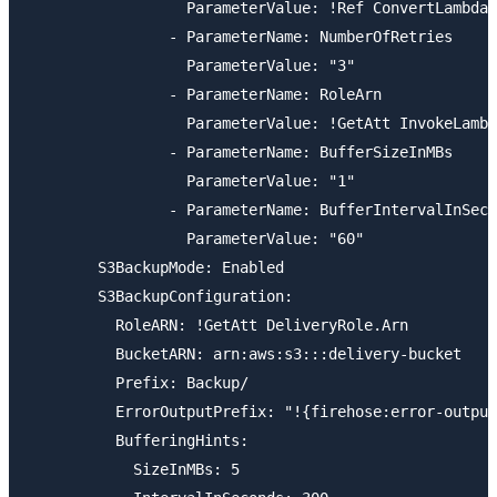
                  ParameterValue: !Ref ConvertLambda.
                - ParameterName: NumberOfRetries

                  ParameterValue: "3"

                - ParameterName: RoleArn

                  ParameterValue: !GetAtt InvokeLambd
                - ParameterName: BufferSizeInMBs

                  ParameterValue: "1"

                - ParameterName: BufferIntervalInSeco
                  ParameterValue: "60"

        S3BackupMode: Enabled

        S3BackupConfiguration:

          RoleARN: !GetAtt DeliveryRole.Arn

          BucketARN: arn:aws:s3:::delivery-bucket

          Prefix: Backup/

          ErrorOutputPrefix: "!{firehose:error-output
          BufferingHints:

            SizeInMBs: 5
