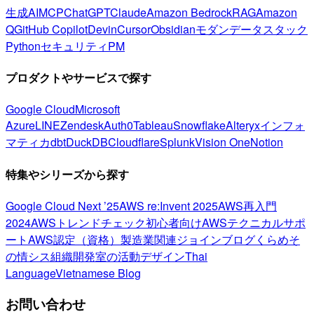
生成AI
MCP
ChatGPT
Claude
Amazon Bedrock
RAG
Amazon
Q
GitHub Copilot
Devin
Cursor
Obsidian
モダンデータスタック
Python
セキュリティ
PM
プロダクトやサービスで探す
Google Cloud
Microsoft
Azure
LINE
Zendesk
Auth0
Tableau
Snowflake
Alteryx
インフォ
マティカ
dbt
DuckDB
Cloudflare
Splunk
Vision One
Notion
特集やシリーズから探す
Google Cloud Next ’25
AWS re:Invent 2025
AWS再入門
2024
AWSトレンドチェック
初心者向け
AWSテクニカルサポ
ート
AWS認定（資格）
製造業関連
ジョインブログ
くらめそ
の情シス
組織開発室の活動
デザイン
Thai
Language
Vietnamese Blog
お問い合わせ