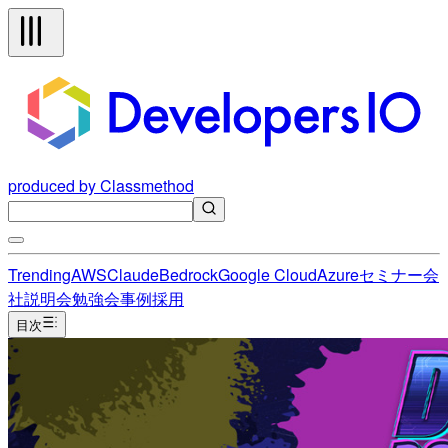
produced by Classmethod
Trending
AWS
Claude
Bedrock
Google Cloud
Azure
セミナー
会
社説明会
勉強会
事例
採用
目次