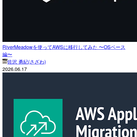
RiverMeadowを使ってAWSに移行してみた 〜OSベース
編〜
佐沢 勇紀(さざわ)
2026.06.17