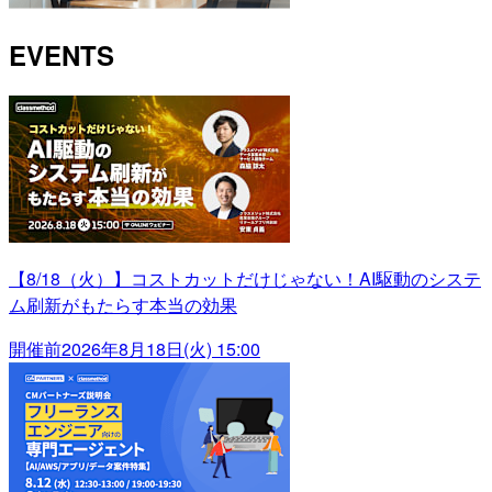
EVENTS
【8/18（火）】コストカットだけじゃない！AI駆動のシステ
ム刷新がもたらす本当の効果
開催前
2026年8月18日(火) 15:00