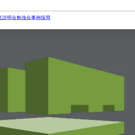
社説明会
勉強会
事例
採用