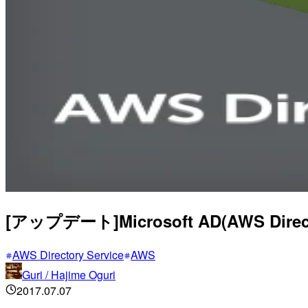
[アップデート]Microsoft AD(AWS 
AWS Directory Service
AWS
Guri / Hajime Oguri
2017.07.07