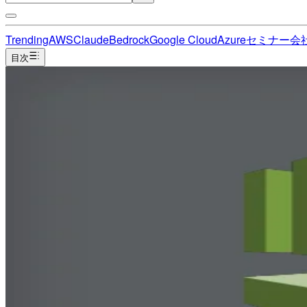
Trending
AWS
Claude
Bedrock
Google Cloud
Azure
セミナー
会
目次