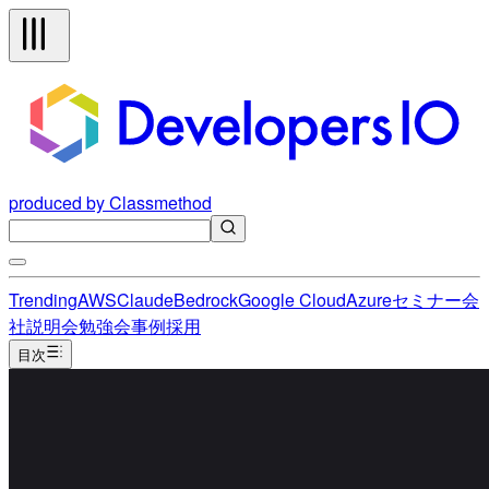
produced by Classmethod
Trending
AWS
Claude
Bedrock
Google Cloud
Azure
セミナー
会
社説明会
勉強会
事例
採用
目次