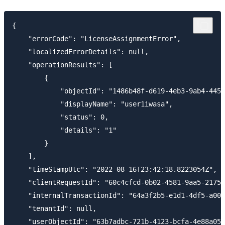
{

    "errorCode": "LicenseAssignmentError",

    "localizedErrorDetails": null,

    "operationResults": [

        {

            "objectId": "1486b48f-d619-4eb3-9ab4-4450
            "displayName": "user1iwasa",

            "status": 0,

            "details": "1"

        }

    ],

    "timeStampUtc": "2022-08-16T23:42:18.8223054Z",

    "clientRequestId": "60c4cfcd-0b02-4581-9aa5-2175b
    "internalTransactionId": "64a3f2b5-e1d1-4df5-a004
    "tenantId": null,

    "userObjectId": "63b7adbc-721b-4123-bcfa-4e88a051