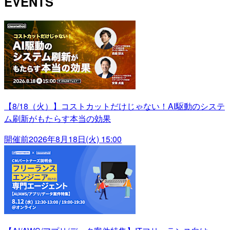
EVENTS
【8/18（火）】コストカットだけじゃない！AI駆動のシステ
ム刷新がもたらす本当の効果
開催前
2026年8月18日(火) 15:00