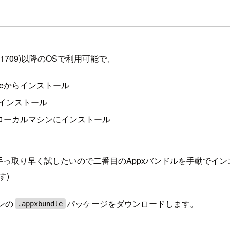
date (1709)以降のOSで利用可能で、
t Storeからインストール
でインストール
しローカルマシンにインストール
、今回は手っ取り早く試したいので二番目のAppxバンドルを手動で
す)
ンの
パッケージをダウンロードします。
.appxbundle