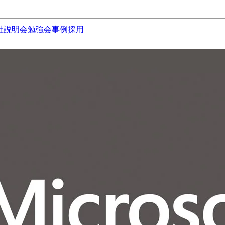
社説明会
勉強会
事例
採用