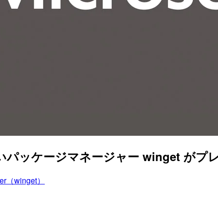
いパッケージマネージャー winget が
ger（winget）