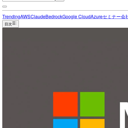
Trending
AWS
Claude
Bedrock
Google Cloud
Azure
セミナー
会
目次