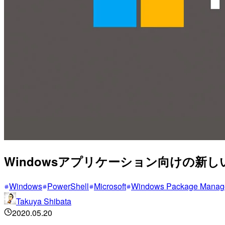
Windowsアプリケーション向けの新し
Windows
PowerShell
Microsoft
Windows Package Mana
Takuya Shibata
2020.05.20