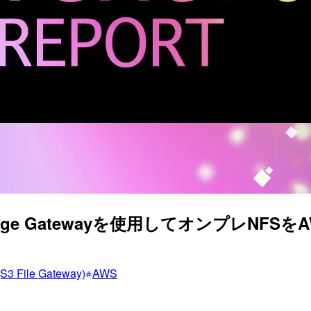
rage Gatewayを使用してオンプレNFSをAW
S3 File Gateway)
AWS