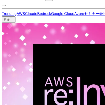
Trending
AWS
Claude
Bedrock
Google Cloud
Azure
セミナー
会
目次