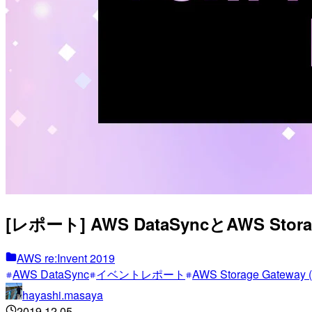
[レポート] AWS DataSyncとAWS Sto
AWS re:Invent 2019
AWS DataSync
イベントレポート
AWS Storage Gateway (
hayashi.masaya
2019.12.05