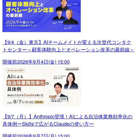
【9/4（金）東京】AIチームメイトが変える次世代コンタク
トセンター～顧客体験向上とオペレーション改革の最前線～
開催前
2026年9月4日(金) 15:00
【9/7（月）】Anthropic登壇！AIによる自治体業務効率化の
具体例ーSkillsで広がるClaudeの使い方ー
開催前
2026年9月7日(月) 15:00