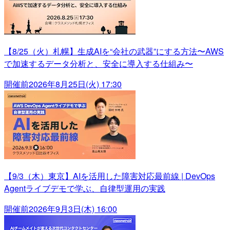
【8/25（火）札幌】生成AIを“会社の武器”にする方法〜AWS
で加速するデータ分析と、安全に導入する仕組み〜
開催前
2026年8月25日(火) 17:30
【9/3（木）東京】AIを活用した障害対応最前線 | DevOps
Agentライブデモで学ぶ、自律型運用の実践
開催前
2026年9月3日(木) 16:00