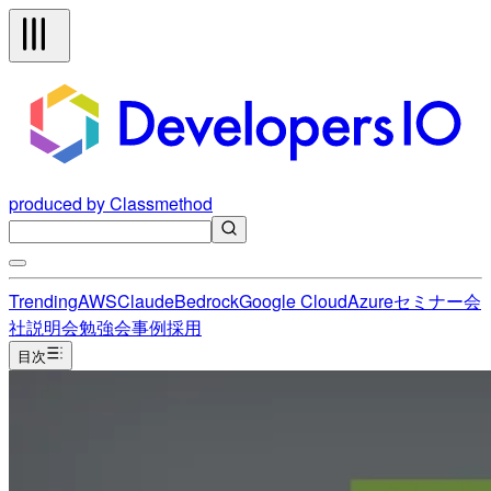
produced by Classmethod
Trending
AWS
Claude
Bedrock
Google Cloud
Azure
セミナー
会
社説明会
勉強会
事例
採用
目次