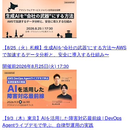
【8/25（火）札幌】生成AIを“会社の武器”にする方法〜AWS
で加速するデータ分析と、安全に導入する仕組み〜
開催前
2026年8月25日(火) 17:30
【9/3（木）東京】AIを活用した障害対応最前線 | DevOps
Agentライブデモで学ぶ、自律型運用の実践