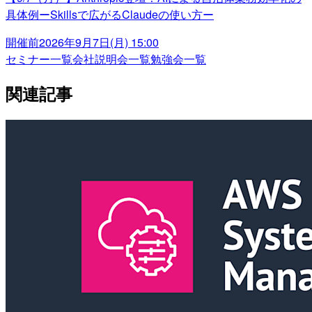
具体例ーSkillsで広がるClaudeの使い方ー
開催前
2026年9月7日(月) 15:00
セミナー一覧
会社説明会一覧
勉強会一覧
関連記事