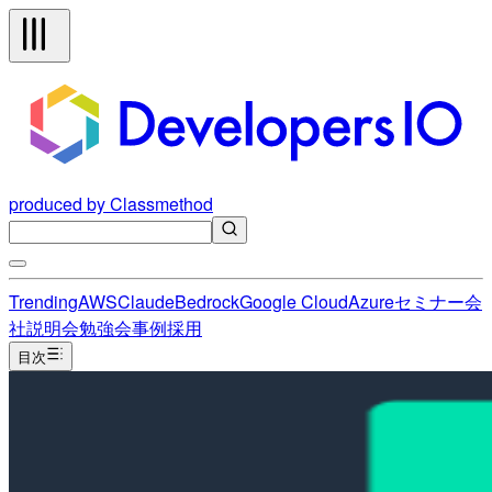
produced by Classmethod
Trending
AWS
Claude
Bedrock
Google Cloud
Azure
セミナー
会
社説明会
勉強会
事例
採用
目次