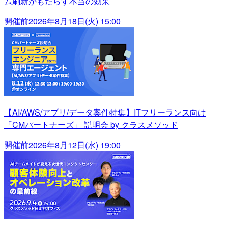
ム刷新がもたらす本当の効果
開催前
2026年8月18日(火) 15:00
【AI/AWS/アプリ/データ案件特集】ITフリーランス向け
「CMパートナーズ」 説明会 by クラスメソッド
開催前
2026年8月12日(水) 19:00