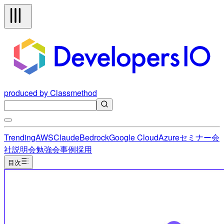
produced by Classmethod
Trending
AWS
Claude
Bedrock
Google Cloud
Azure
セミナー
会
社説明会
勉強会
事例
採用
目次