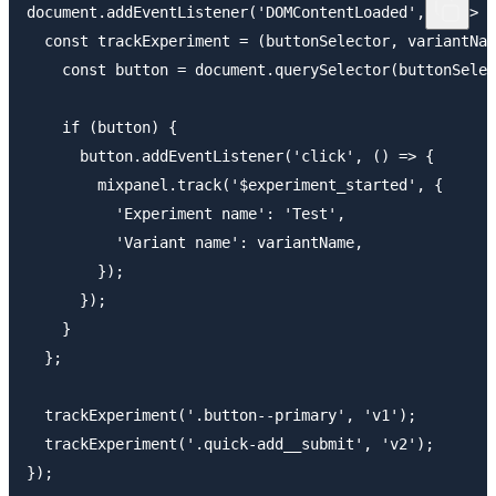
document.addEventListener('DOMContentLoaded', () => {

  const trackExperiment = (buttonSelector, variantNam
    const button = document.querySelector(buttonSelec
    if (button) {

      button.addEventListener('click', () => {

        mixpanel.track('$experiment_started', {

          'Experiment name': 'Test',

          'Variant name': variantName,

        });

      });

    }

  };

  trackExperiment('.button--primary', 'v1');

  trackExperiment('.quick-add__submit', 'v2');
