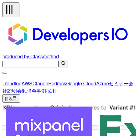
produced by Classmethod
Trending
AWS
Claude
Bedrock
Google Cloud
Azure
セミナー
会
社説明会
勉強会
事例
採用
目次