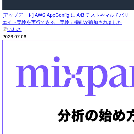
[アップデート] AWS AppConfig に A/B テストやマルチバリ
エイト実験を実行できる「実験」機能が追加されました
いわさ
2026.07.06