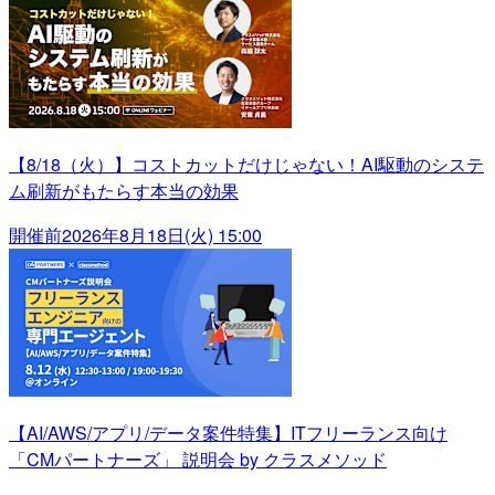
【8/18（火）】コストカットだけじゃない！AI駆動のシステ
ム刷新がもたらす本当の効果
開催前
2026年8月18日(火) 15:00
【AI/AWS/アプリ/データ案件特集】ITフリーランス向け
「CMパートナーズ」 説明会 by クラスメソッド