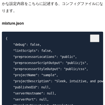
かな設定内容をこちらに記述する、コンフィグファイルにな
ります。
mixture.json
{

    "debug": false,

    "lintScripts": false,

    "preprocessorLocations": "public",

    "preprocessorScriptOutput": "public/js",

    "preprocessorStyleOutput": "public/css",

    "projectName": "sample",

    "projectDescription": "Sleek, intuitive, and powe
    "publishedId": null,

    "serverHostname": null,

    "serverPort": null,
