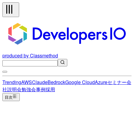
produced by Classmethod
Trending
AWS
Claude
Bedrock
Google Cloud
Azure
セミナー
会
社説明会
勉強会
事例
採用
目次