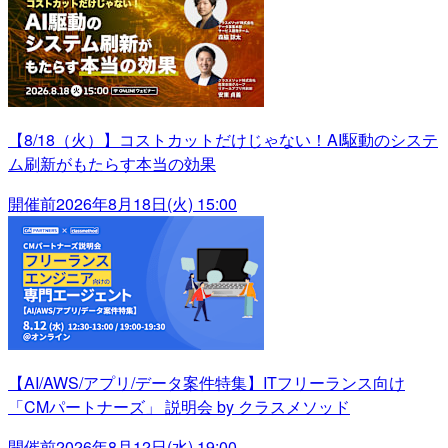
【8/18（火）】コストカットだけじゃない！AI駆動のシステ
ム刷新がもたらす本当の効果
開催前
2026年8月18日(火) 15:00
【AI/AWS/アプリ/データ案件特集】ITフリーランス向け
「CMパートナーズ」 説明会 by クラスメソッド
開催前
2026年8月12日(水) 19:00