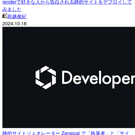
renderで好きな人から告白される静的サイトをデプロイして
みました
前越俊紀
2024.10.18
静的サイトジェネレーター Zensical で「執筆者」と「サイ