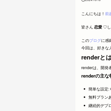
こんにちは！
前
皆さん
恋愛
♡し
この
ブログ
に感
今回は、好きな
renderと
renderは
renderの主
簡単な設定:
無料プラン
継続的デプ