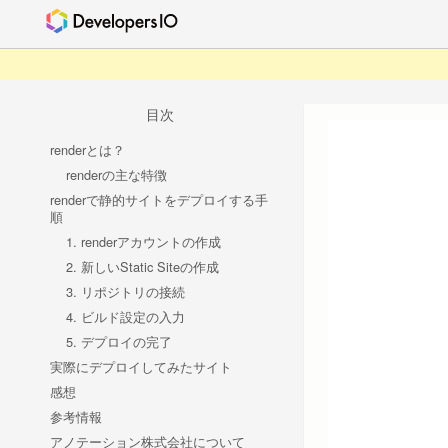
目次
renderとは？
renderの主な特徴
renderで静的サイトをデプロイする手
順
1. renderアカウントの作成
2. 新しいStatic Siteの作成
3. リポジトリの接続
4. ビルド設定の入力
5. デプロイの完了
実際にデプロイしてみたサイト
感想
参考情報
アノテーション株式会社について